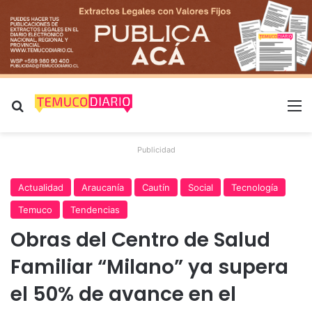
Buscar por
M
Publicidad
Actualidad
Araucanía
Cautín
Social
Tecnología
Temuco
Tendencias
Obras del Centro de Salud
Familiar “Milano” ya supera
el 50% de avance en el