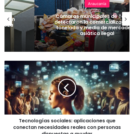
Araucanía
Cámaras municipales de Temu
lación
detectaron la comercialización
hueza
tonelada y media de mercader
pó
asiática ilegal
T
e
c
n
o
l
o
g
í
Tecnologías sociales: aplicaciones que
a
conectan necesidades reales con personas
s
s
dispuestas a ayudar