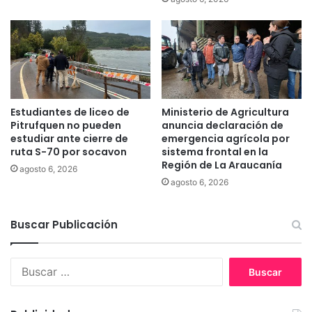
r
a
e
n
a
c
l
o
e
n
s
e
c
x
o
i
Estudiantes de liceo de
Ministerio de Agricultura
n
o
Pitrufquen no pueden
anuncia declaración de
p
n
estudiar ante cierre de
emergencia agrícola por
e
e
ruta S-70 por socavon
sistema frontal en la
r
Región de La Araucanía
s
agosto 6, 2026
s
i
agosto 6, 2026
o
r
n
r
a
Buscar Publicación
e
s
g
d
u
B
i
l
u
s
a
s
p
r
c
u
e