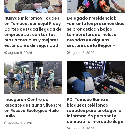
u
r
e
u
c
e
Nuevas micromovilidades
Delegado Presidencial:
o
b
en Temuco: concejal Fredy
«durante los próximos días
n
a
Cartes destaca llegada de
se pronostican bajas
e
s
empresa Jet con tarifas
temperaturas e incluso
c
más accesibles y mejores
nevadas en algunos
d
estándares de seguridad
sectores de la Región»
t
e
a
h
agosto 6, 2026
agosto 6, 2026
n
u
n
m
e
o
c
q
e
u
s
e
i
d
Inauguran Centro de
PDI Temuco llama a
d
e
Rescate de Fauna Silvestre
bloquear teléfonos
a
t
en Reseva Ecologica Huilo
robados para proteger la
d
e
Huilo
información personal y
e
c
combatir el mercado ilegal
agosto 6, 2026
s
t
agosto 6, 2026