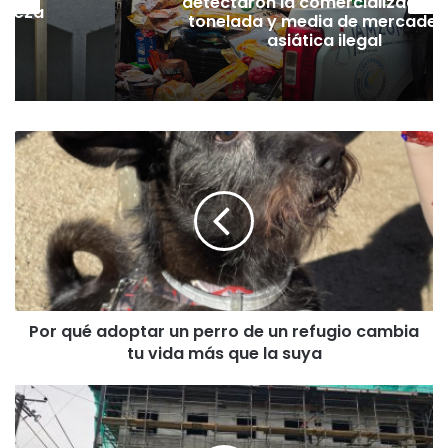
detectaron la comercialización de
h
tonelada y media de mercadería
asiática ilegal
P
o
r
q
u
é
a
d
o
Por qué adoptar un perro de un refugio cambia
p
tu vida más que la suya
t
a
r
O
u
b
n
r