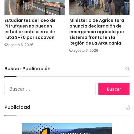
l
5
0
Estudiantes de liceo de
Ministerio de Agricultura
%
Pitrufquen no pueden
anuncia declaración de
d
estudiar ante cierre de
emergencia agrícola por
e
ruta S-70 por socavon
sistema frontal en la
Región de La Araucanía
a
agosto 6, 2026
v
agosto 6, 2026
a
n
Buscar Publicación
c
e
e
B
n
u
e
s
l
c
m
Publicidad
a
a
r
c
:
r
o