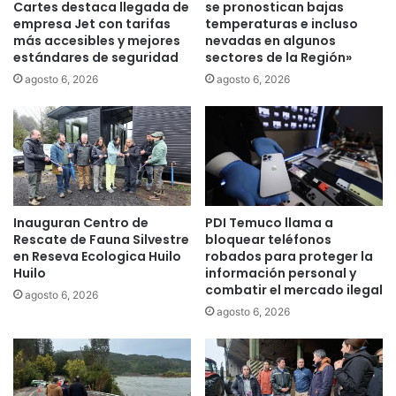
a
i
Cartes destaca llegada de
se pronostican bajas
t
l
empresa Jet con tarifas
temperaturas e incluso
u
más accesibles y mejores
nevadas en algunos
i
estándares de seguridad
sectores de la Región»
v
a
i
r
agosto 6, 2026
agosto 6, 2026
d
“
a
M
m
i
á
l
s
a
q
n
u
o
Inauguran Centro de
PDI Temuco llama a
e
”
Rescate de Fauna Silvestre
bloquear teléfonos
l
y
en Reseva Ecologica Huilo
robados para proteger la
a
a
Huilo
información personal y
s
s
combatir el mercado ilegal
agosto 6, 2026
u
u
agosto 6, 2026
y
p
a
e
r
a
e