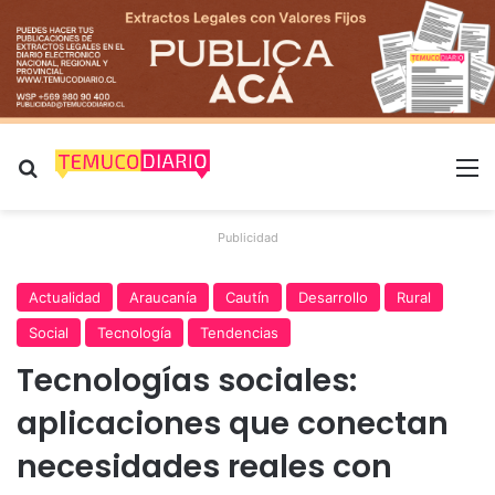
Buscar por
M
Publicidad
Actualidad
Araucanía
Cautín
Desarrollo
Rural
Social
Tecnología
Tendencias
Tecnologías sociales:
aplicaciones que conectan
necesidades reales con