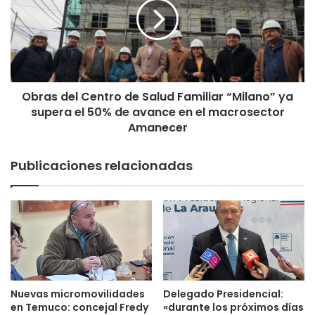
p
a
e
s
r
d
r
e
o
l
d
C
e
Obras del Centro de Salud Familiar “Milano” ya
e
u
supera el 50% de avance en el macrosector
n
n
t
Amanecer
r
r
e
o
Publicaciones relacionadas
f
d
u
e
g
S
i
a
o
l
c
u
a
d
m
F
b
a
Nuevas micromovilidades
Delegado Presidencial:
i
m
en Temuco: concejal Fredy
«durante los próximos días