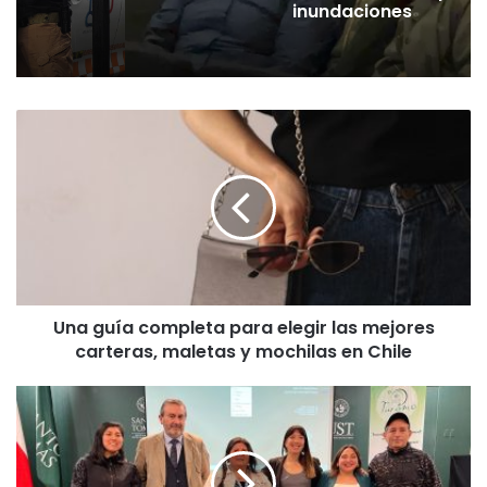
Araucanía
U
n
a
g
u
í
a
c
o
Una guía completa para elegir las mejores
m
carteras, maletas y mochilas en Chile
p
l
e
C
t
o
a
n
p
d
a