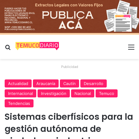
Buscar por
M
Publicidad
Actualidad
Araucanía
Cautín
Desarrollo
Internacional
Investigación
Nacional
Temuco
Tendencias
Sistemas ciberfísicos para la
gestión autónoma de