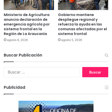
s
s
e
i
n
o
Ministerio de Agricultura
Gobierno mantiene
C
n
anuncia declaración de
despliegue regional y
h
a
emergencia agrícola por
refuerza la ayuda en las
i
l
sistema frontal en la
comunas afectadas por el
l
Región de La Araucanía
sistema frontal
S
e
a
agosto 6, 2026
agosto 5, 2026
n
t
o
Buscar Publicación
T
o
B
m
u
á
s
s
c
T
Publicidad
a
e
r
m
:
u
c