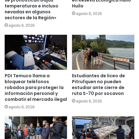
t
l
temperaturas e incluso
Huilo
e
nevadas en algunos
r
agosto 6, 2026
sectores de la Región»
r
u
a
b
agosto 6, 2026
s
r
,
o
m
:
a
I
l
n
e
s
t
t
PDI Temuco llama a
Estudiantes de liceo de
a
i
bloquear teléfonos
Pitrufquen no pueden
s
t
robados para proteger la
estudiar ante cierre de
y
u
información personal y
ruta S-70 por socavon
m
t
combatir el mercado ilegal
agosto 6, 2026
o
o
agosto 6, 2026
c
P
h
r
i
o
l
f
a
e