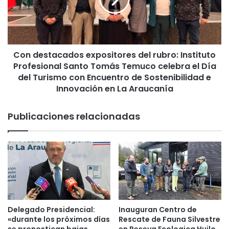
e
r
s
a
t
e
a
l
c
e
Con destacados expositores del rubro: Instituto
a
g
Profesional Santo Tomás Temuco celebra el Día
d
i
o
del Turismo con Encuentro de Sostenibilidad e
r
s
Innovación en La Araucanía
l
e
a
x
Publicaciones relacionadas
s
p
m
o
e
s
j
i
o
t
r
o
e
r
s
e
c
s
Delegado Presidencial:
Inauguran Centro de
a
d
«durante los próximos días
Rescate de Fauna Silvestre
r
e
se pronostican bajas
en Reseva Ecologica Huilo