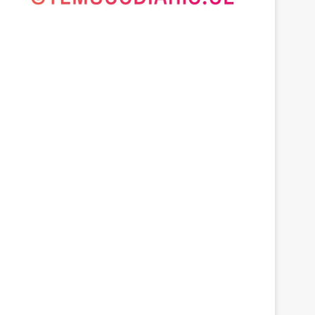
Heladas: reactivan campañ
congelamiento de medid
 2026
agosto 9, 2026
agosto 7, 2026
Dos adultos fallecen tras choque entre furgón y bus que llevaba juveniles de Deportes Temuco en La Araucanía
Avanza construcción de nuevas vías del proyecto de extensión Tren Temuco-Gorbea
Heladas: reactivan campaña por riesgo de congelamiento de medidores de agua