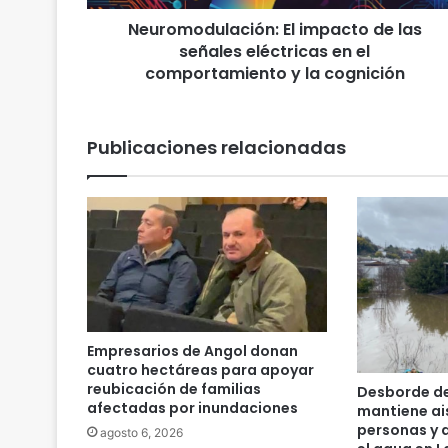
u
Neuromodulación: El impacto de las
l
señales eléctricas en el
a
c
comportamiento y la cognición
i
ó
n
Publicaciones relacionadas
:
E
l
i
m
p
a
c
t
o
Empresarios de Angol donan
d
cuatro hectáreas para apoyar
e
reubicación de familias
Desborde del
l
afectadas por inundaciones
mantiene ai
a
personas y d
agosto 6, 2026