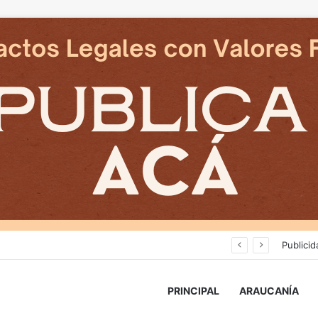
Avanza construcción de nuevas vías del proyecto de extensión Tren Temuco-Gorbea
Publicid
PRINCIPAL
ARAUCANÍA