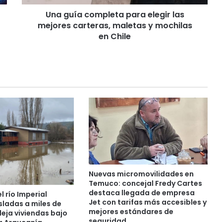
o
Una guía completa para elegir las
m
mejores carteras, maletas y mochilas
p
l
en Chile
e
t
a
p
a
r
a
e
l
e
g
i
r
Nuevas micromovilidades en
l
Temuco: concejal Fredy Cartes
a
destaca llegada de empresa
 río Imperial
s
Jet con tarifas más accesibles y
sladas a miles de
mejores estándares de
m
eja viviendas bajo
seguridad