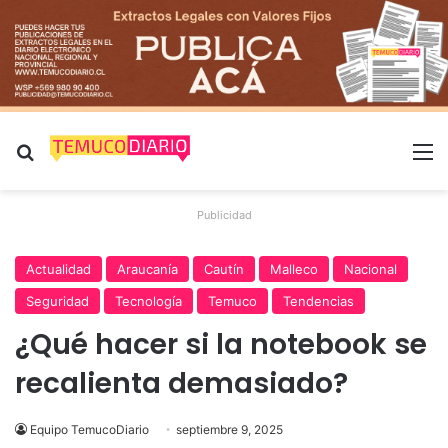
Buscar por
M
Publicidad
Actualidad
Araucanía
Cautín
Malleco
Nacional
Seguridad
Tecnología
Temuco
Tendencias
¿Qué hacer si la notebook se
recalienta demasiado?
Equipo TemucoDiario
septiembre 9, 2025