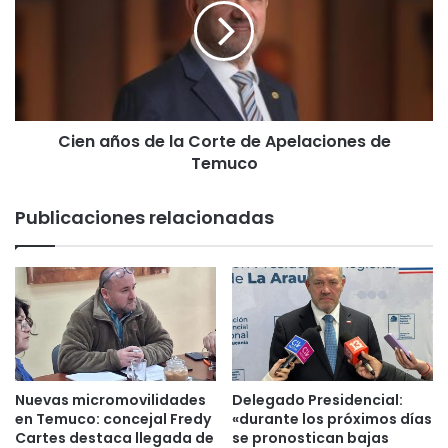
e
n
r
a
r
ñ
o
o
v
s
i
d
a
Cien años de la Corte de Apelaciones de
e
r
Temuco
l
i
a
o
C
Publicaciones relacionadas
P
o
a
r
b
t
l
e
o
d
N
e
e
A
r
p
u
e
Nuevas micromovilidades
Delegado Presidencial:
d
l
en Temuco: concejal Fredy
«durante los próximos días
a
a
Cartes destaca llegada de
se pronostican bajas