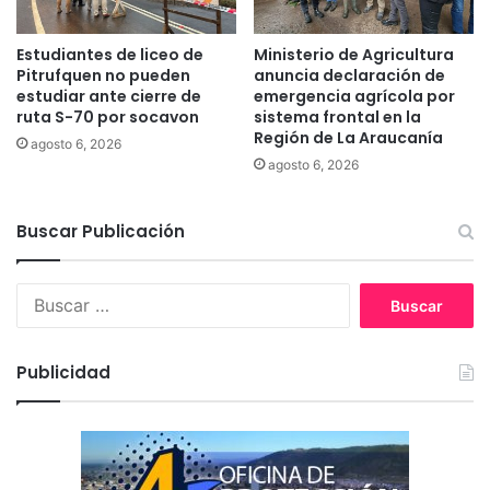
t
i
Estudiantes de liceo de
Ministerio de Agricultura
c
Pitrufquen no pueden
anuncia declaración de
i
estudiar ante cierre de
emergencia agrícola por
p
ruta S-70 por socavon
sistema frontal en la
a
Región de La Araucanía
agosto 6, 2026
n
agosto 6, 2026
t
e
s
Buscar Publicación
d
e
B
l
u
a
s
C
c
o
Publicidad
a
n
r
f
:
e
r
e