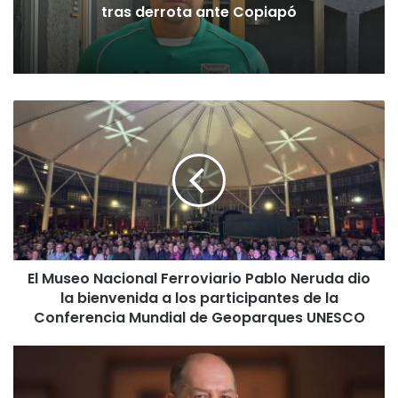
tonelada y media de mercadería
asiática ilegal
E
l
M
u
s
e
o
N
a
El Museo Nacional Ferroviario Pablo Neruda dio
c
la bienvenida a los participantes de la
i
o
Conferencia Mundial de Geoparques UNESCO
n
a
C
l
i
F
e