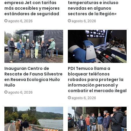
d
empresa Jet con tarifas
temperaturas e incluso
c
i
más accesibles y mejores
nevadas en algunos
i
estándares de seguridad
sectores de la Región»
o
o
l
n
agosto 6, 2026
agosto 6, 2026
a
e
b
s
i
d
e
e
n
T
v
e
e
m
Inauguran Centro de
PDI Temuco llama a
n
u
Rescate de Fauna Silvestre
bloquear teléfonos
i
c
en Reseva Ecologica Huilo
robados para proteger la
d
o
Huilo
información personal y
a
combatir el mercado ilegal
agosto 6, 2026
a
agosto 6, 2026
l
o
s
p
a
r