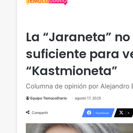
Actualidad
Columna de Opinión
Nacional
Polít
La “Jaraneta” no
suficiente para v
“Kastmioneta”
Columna de opinión por Alejandro B
Equipo TemucoDiario
agosto 17, 2025
Compartir
Facebook
X