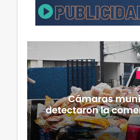
ag
Cámaras muni
detectaron la comer
y media de merca