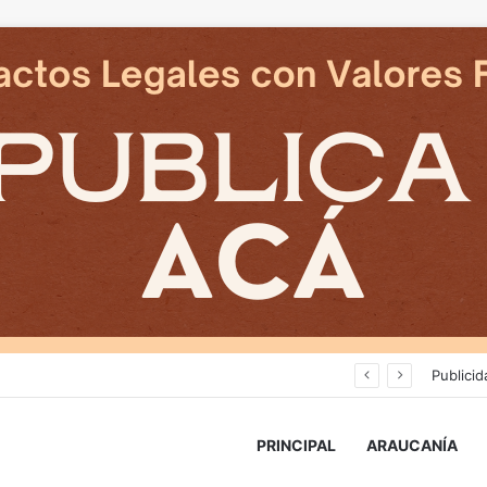
Cámaras municipales de Temuco detectaron la comercialización de tonelada y media de mercadería asiática ilegal
Publicid
PRINCIPAL
ARAUCANÍA