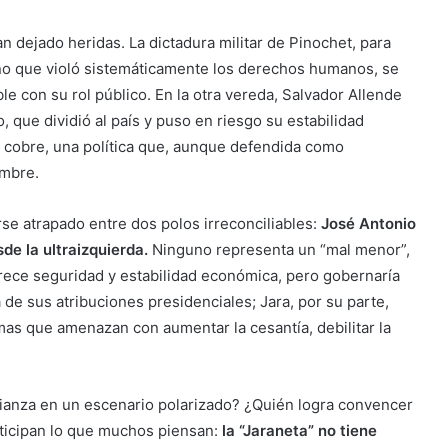
n dejado heridas. La dictadura militar de Pinochet, para
rano que violó sistemáticamente los derechos humanos, se
e con su rol público. En la otra vereda, Salvador Allende
 que dividió al país y puso en riesgo su estabilidad
l cobre, una política que, aunque defendida como
ombre.
se atrapado entre dos polos irreconciliables:
José Antonio
de la ultraizquierda.
Ninguno representa un “mal menor”,
rece seguridad y estabilidad económica, pero gobernaría
e sus atribuciones presidenciales; Jara, por su parte,
mas que amenazan con aumentar la cesantía, debilitar la
nfianza en un escenario polarizado? ¿Quién logra convencer
nticipan lo que muchos piensan:
la “Jaraneta” no tiene