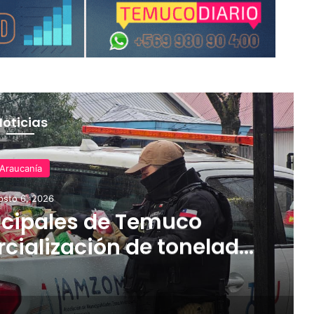
Noticias
Araucanía
osto 6, 2026
cipales de Temuco
cialización de tonelada
dería asiática ilegal