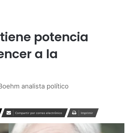
Publicidad
ica
Social
 tiene potencia
encer a la
oehm analista político
Compartir por correo electrónico
Imprimir