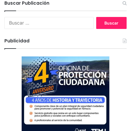
Buscar Publicación
B
u
s
c
Publicidad
a
r
: