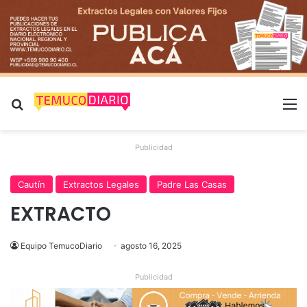
Buscar por
M
Publicidad
Cautín
Extractos Legales
Padre Las Casas
EXTRACTO
Equipo TemucoDiario
agosto 16, 2025
Publicidad