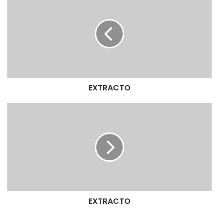
X
T
R
A
C
T
O
EXTRACTO
E
X
T
R
A
C
T
O
EXTRACTO