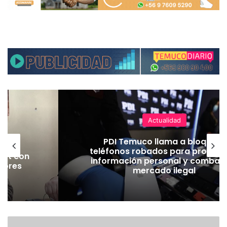
Actualidad
 en
PDI Temuco llama a bloquear
rtes
teléfonos robados para proteger
Jet con
información personal y combatir
jores
mercado ilegal
ad
E