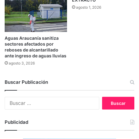
agosto 1, 2026
Aguas Araucanía sanitiza
sectores afectados por
reboses de alcantarillado
ante ingreso de aguas lluvias
agosto 3, 2026
Buscar Publicación
B
u
s
c
Publicidad
a
r