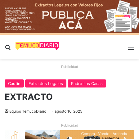
Buscar por
M
Publicidad
Cautín
Extractos Legales
Padre Las Casas
EXTRACTO
Equipo TemucoDiario
agosto 16, 2025
Publicidad