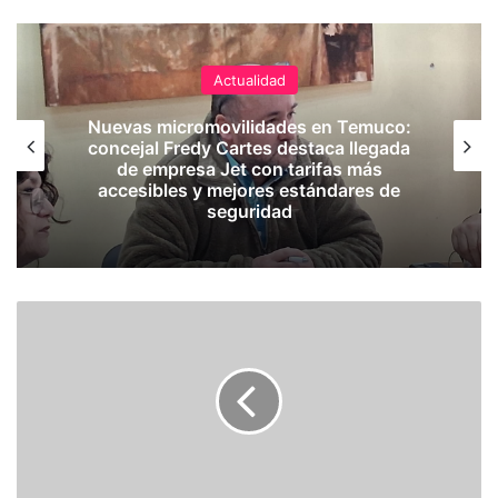
Actualidad
Nuevas micromovilidades en Temuco:
concejal Fredy Cartes destaca llegada
de empresa Jet con tarifas más
accesibles y mejores estándares de
seguridad
E
X
T
R
A
C
T
O