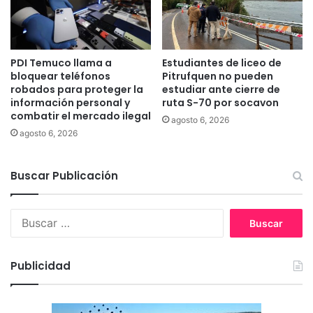
s
o
e
n
c
e
t
a
o
PDI Temuco llama a
Estudiantes de liceo de
b
r
bloquear teléfonos
Pitrufquen no pueden
r
robados para proteger la
estudiar ante cierre de
r
i
información personal y
ruta S-70 por socavon
u
r
combatir el mercado ilegal
r
agosto 6, 2026
a
a
agosto 6, 2026
l
l
b
d
e
Buscar Publicación
e
r
T
g
e
u
B
m
e
u
u
s
s
c
d
c
Publicidad
o
e
a
e
r
m
:
e