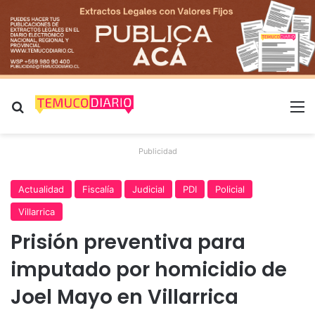
Buscar por
M
Publicidad
Actualidad
Fiscalía
Judicial
PDI
Policial
Villarrica
Prisión preventiva para
imputado por homicidio de
Joel Mayo en Villarrica