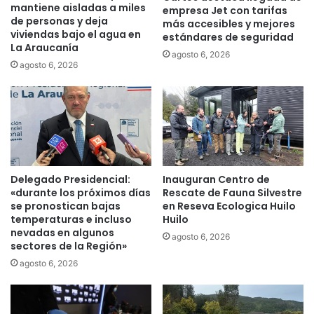
e
mantiene aisladas a miles
e
empresa Jet con tarifas
de personas y deja
d
más accesibles y mejores
n
viviendas bajo el agua en
e
estándares de seguridad
T
La Araucanía
v
e
agosto 6, 2026
e
agosto 6, 2026
m
h
u
í
c
c
o
u
:
l
c
o
o
s
n
Delegado Presidencial:
Inauguran Centro de
r
c
«durante los próximos días
Rescate de Fauna Silvestre
o
e
se pronostican bajas
en Reseva Ecologica Huilo
b
j
temperaturas e incluso
Huilo
a
a
nevadas en algunos
agosto 6, 2026
d
l
sectores de la Región»
o
p
agosto 6, 2026
s
r
e
o
n
p