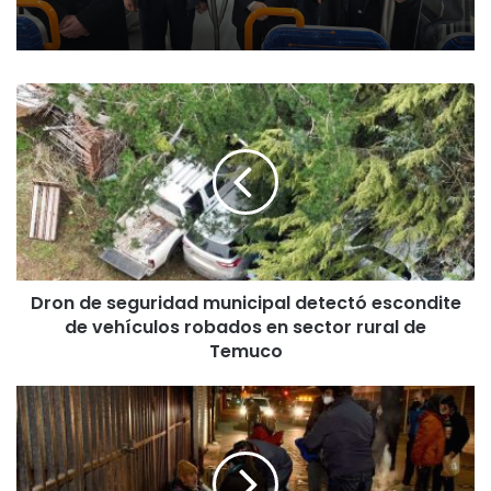
D
r
o
n
d
e
s
e
g
Dron de seguridad municipal detectó escondite
u
de vehículos robados en sector rural de
r
i
Temuco
d
a
E
d
m
m
e
u
r
n
g