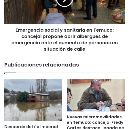
i
e
c
n
i
c
p
i
a
Emergencia social y sanitaria en Temuco:
a
l
concejal propone abrir albergues de
s
d
o
emergencia ante el aumento de personas en
e
c
situación de calle
t
i
e
a
Publicaciones relacionadas
c
l
t
y
ó
s
e
a
s
n
c
i
o
t
n
a
d
r
Nuevas micromovilidades
i
i
en Temuco: concejal Fredy
t
Desborde del río Imperial
a
Cartes destaca llegada de