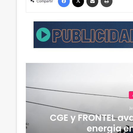
Compartir
ju
CGE y FRONTEL ava
os
energia e