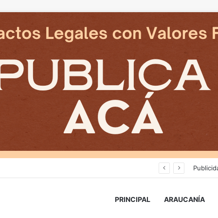
an en reposicion de energia en La Araucania
Publicid
PRINCIPAL
ARAUCANÍA