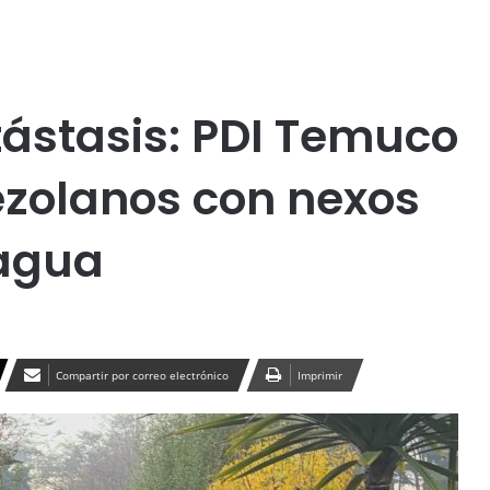
Publicidad
d
Social
Temuco
ástasis: PDI Temuco
ezolanos con nexos
ragua
Compartir por correo electrónico
Imprimir