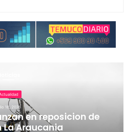
Noticias
Actualidad
lio 18, 2026
nzan en reposicion de
n La Araucania