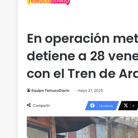
Actualidad
Araucanía
PDI
Policial
Segurida
En operación met
detiene a 28 ven
con el Tren de A
Equipo TemucoDiario
mayo 27, 2025
Compartir
Facebook
X