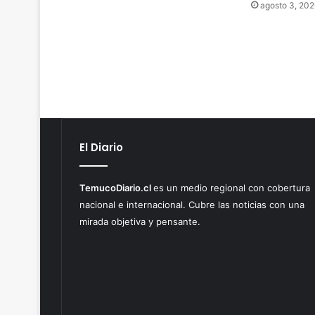
agosto 3, 202
a
l
o
c
a
l
e
s
d
e
El Diario
m
o
t
TemucoDiario.cl
es un medio regional con cobertura
o
nacional e internacional. Cubre las noticias con una
c
mirada objetiva y pensante.
i
c
l
e
t
a