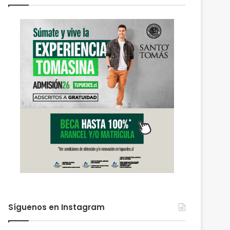
Actualidad
agosto 6, 2026
PDI Temuco llama a bloq
robados para proteger l
personal y combatir el m
 2026
agosto 6, 2026
agosto 6, 2026
Heladas: reactivan campaña por riesgo de congelamiento de medidores de agua
Nuevas micromovilidades en Temuco: concejal Fredy Cartes destaca llegada de empresa Jet con tarifas más accesibles y mejores estándares de seguridad
PDI Temuco llama a bloquear teléfonos robados para proteger la información personal y combatir el mercado ilegal
Síguenos en Instagram