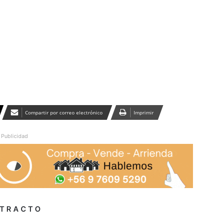
Publicidad
Compartir por correo electrónico
Imprimir
Publicidad
 T R A C T O