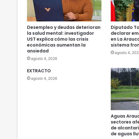
a
n
d
a
Desempleo y deudas deterioran
Diputado To
p
la salud mental: investigador
declarar em
e
UST explica cómo las crisis
en La Arauc
l
económicas aumentan la
sistema fro
ansiedad
i
agosto 4, 202
g
agosto 4, 2026
r
o
EXTRACTO
s
agosto 4, 2026
a
q
u
e
r
Aguas Arauc
o
sectores af
b
de alcantari
a
de aguas llu
b