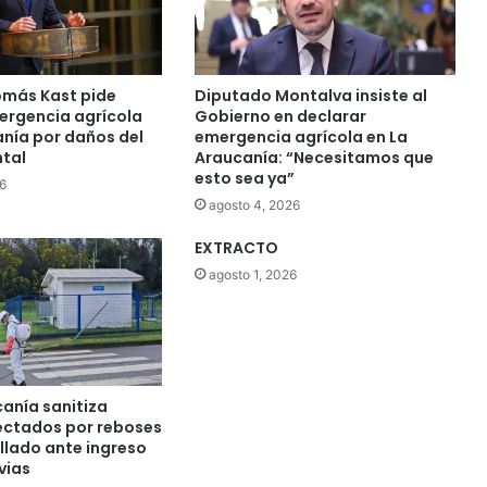
más Kast pide
Diputado Montalva insiste al
ergencia agrícola
Gobierno en declarar
anía por daños del
emergencia agrícola en La
ntal
Araucanía: “Necesitamos que
esto sea ya”
6
agosto 4, 2026
EXTRACTO
agosto 1, 2026
anía sanitiza
ectados por reboses
llado ante ingreso
vias