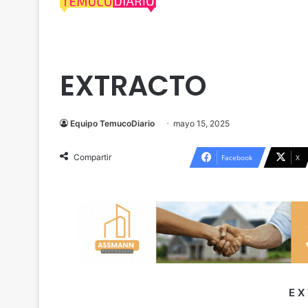
Cautín
Extractos Legales
Freire
EXTRACTO
Equipo TemucoDiario
mayo 15, 2025
Compartir
Facebook
X
E X