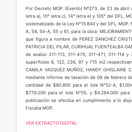
Por Decreto MOP. (Exento) Nº273, de 23 de abril d
letra a), 10° letra c), 14° letra e) y 105° del DFL.
sistematizado de la Ley N°15.840 y del DFL. MOP. 
A, 54, 54-A, 55 y 61, para la obra: MEJORAM
que figura a nombre de PEREZ SANCHEZ CRIS
PATRICIA DEL PILAR, CURIHUAL FUENTEALBA GA
de avalúo 311-113, 311-470, 311-471, 311-114
superficies 8, 122, 236, 97 y 715 m2 respectiv
CAMILA VASQUEZ MUÑOZ, HANDY GHISLAINE C
mediante informe de tasación de 09 de febrero de 
cantidad de $80.800 para el lote N°52-A, $1.004
$779.200 para el lote N°55, y $4.284.000 para 
publicación se efectúa en cumplimiento a lo disp
Fiscalía MOP.
VER EXTRACTO DIGITAL