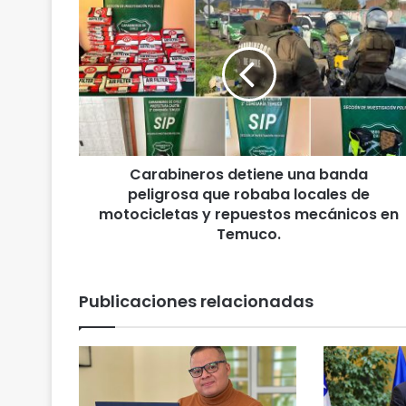
C
a
r
a
b
i
n
e
r
Carabineros detiene una banda
o
peligrosa que robaba locales de
s
d
motocicletas y repuestos mecánicos en
e
Temuco.
t
i
e
Publicaciones relacionadas
n
e
u
n
a
b