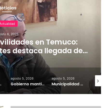
Noticias
Actualidad
osto 6, 2026
ilidades en Temuco:
tes destaca llegada de
rifas más accesibles y
dares de seguridad
agosto 5, 2026
agosto 5, 2026
agosto 7,
a información personal y combatir el mercado ilegal
Gobierno mantiene despliegue regional y refuerza la ayuda en las comunas afectadas por el sistema frontal
Municipalidad de Temuco y Ejército de Chile entregan 130 fardos de alimento animal donados por Sofo para damnificados de sectores rurales