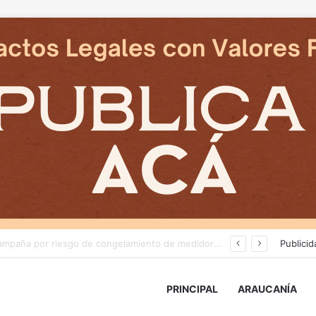
Deportes Temuco termina relación contractual con Arturo Sanhueza tras derrota ante Copiapó
Publicid
PRINCIPAL
ARAUCANÍA