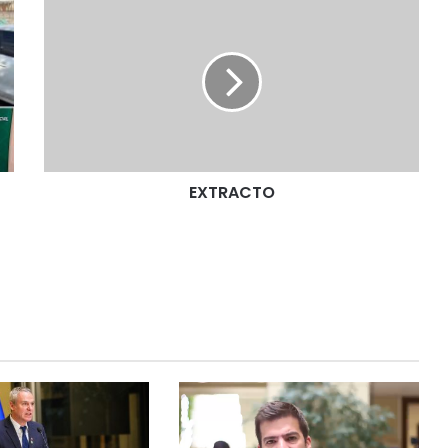
E
X
T
R
A
C
T
O
EXTRACTO