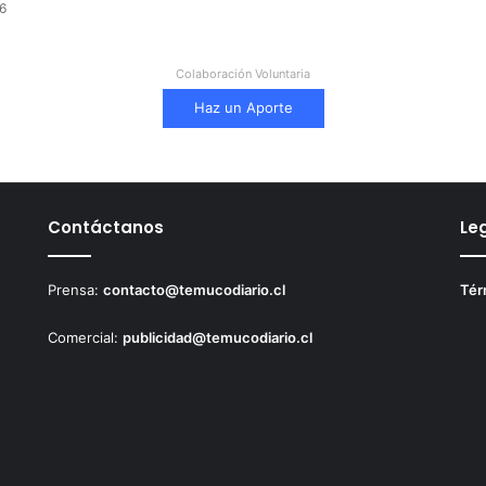
6
Colaboración Voluntaria
Haz un Aporte
Contáctanos
Le
Prensa:
contacto@temucodiario.cl
Tér
Comercial:
publicidad@temucodiario.cl