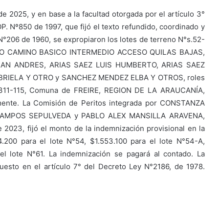
e 2025, y en base a la facultad otorgada por el artículo 3°
 MOP. Nº850 de 1997, que fijó el texto refundido, coordinado y
N°206 de 1960, se expropiaron los lotes de terreno N°s.52-
IENTO CAMINO BASICO INTERMEDIO ACCESO QUILAS BAJAS,
TIAN ANDRES, ARIAS SAEZ LUIS HUMBERTO, ARIAS SAEZ
BRIELA Y OTRO y SANCHEZ MENDEZ ELBA Y OTROS, roles
 y 311-115, Comuna de FREIRE, REGION DE LA ARAUCANÍA,
amente. La Comisión de Peritos integrada por CONSTANZA
AMPOS SEPULVEDA y PABLO ALEX MANSILLA ARAVENA,
2023, fijó el monto de la indemnización provisional en la
.200 para el lote N°54, $1.553.100 para el lote N°54-A,
el lote N°61. La indemnización se pagará al contado. La
uesto en el artículo 7° del Decreto Ley N°2186, de 1978.