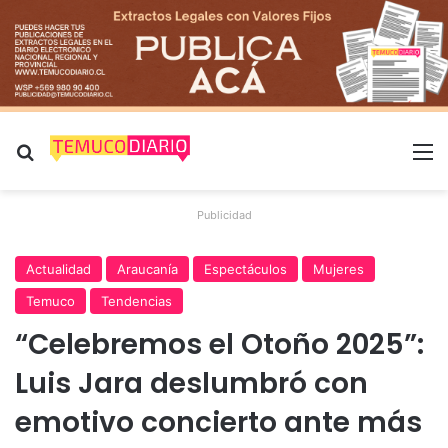
Buscar por
M
Publicidad
Actualidad
Araucanía
Espectáculos
Mujeres
Temuco
Tendencias
“Celebremos el Otoño 2025”:
Luis Jara deslumbró con
emotivo concierto ante más