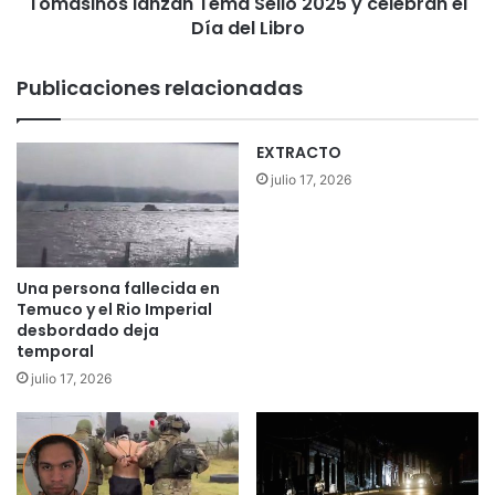
Tomasinos lanzan Tema Sello 2025 y celebran el
a
r
M
Día del Libro
d
i
i
s
Publicaciones relacionadas
a
t
n
r
a
a
EXTRACTO
s
l
julio 17, 2026
d
c
e
o
l
m
a
o
v
i
Una persona fallecida en
i
n
Temuco y el Rio Imperial
d
s
desbordado deja
a
p
temporal
i
julio 17, 2026
r
a
c
i
ó