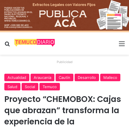
Buscar por
M
Publicidad
Actualidad
Araucanía
Cautín
Desarrollo
Malleco
Salud
Social
Temuco
Proyecto “CHEMOBOX: Cajas
que abrazan” transforma la
experiencia de la