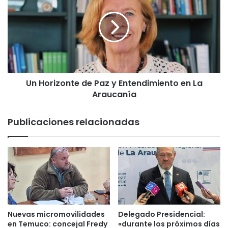
i
H
a
o
e
r
l
i
p
z
a
o
g
n
o
Un Horizonte de Paz y Entendimiento en La
t
e
Araucanía
e
l
d
e
e
Publicaciones relacionadas
c
P
t
a
r
z
ó
y
n
E
i
n
c
t
o
e
e
n
Nuevas micromovilidades
Delegado Presidencial:
n
d
en Temuco: concejal Fredy
«durante los próximos días