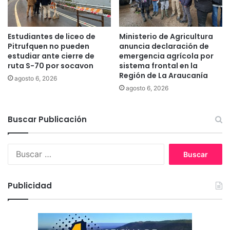
v
a
l
Estudiantes de liceo de
Ministerio de Agricultura
i
Pitrufquen no pueden
anuncia declaración de
d
estudiar ante cierre de
emergencia agrícola por
a
ruta S-70 por socavon
sistema frontal en la
d
Región de La Araucanía
agosto 6, 2026
o
agosto 6, 2026
r
e
s
Buscar Publicación
e
n
B
m
u
i
s
c
c
r
Publicidad
a
o
r
b
:
u
s