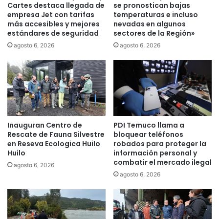
e
i
Cartes destaca llegada de
se pronostican bajas
l
empresa Jet con tarifas
temperaturas e incluso
m
t
más accesibles y mejores
nevadas en algunos
i
estándares de seguridad
sectores de la Región»
r
e
a
n
agosto 6, 2026
agosto 6, 2026
n
t
s
o
p
e
o
n
r
L
t
a
e
A
Inauguran Centro de
PDI Temuco llama a
p
r
Rescate de Fauna Silvestre
bloquear teléfonos
ú
a
en Reseva Ecologica Huilo
robados para proteger la
b
u
Huilo
información personal y
l
c
combatir el mercado ilegal
agosto 6, 2026
i
a
agosto 6, 2026
c
n
o
í
c
a
o
n