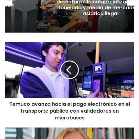
detectaron la comercialización
hueza
tonelada y media de mercader
pó
asiática ilegal
T
e
m
u
c
o
a
v
a
Temuco avanza hacia el pago electrónico en el
n
transporte público con validadores en
z
a
microbuses
h
a
U
c
n