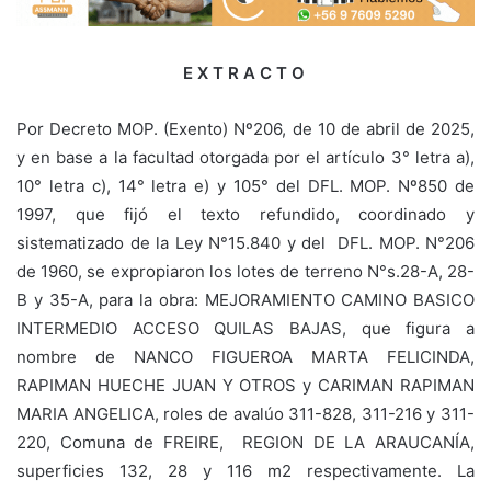
E X T R A C T O
Por Decreto MOP. (Exento) Nº206, de 10 de abril de 2025,
y en base a la facultad otorgada por el artículo 3° letra a),
10° letra c), 14° letra e) y 105° del DFL. MOP. Nº850 de
1997, que fijó el texto refundido, coordinado y
sistematizado de la Ley N°15.840 y del DFL. MOP. N°206
de 1960, se expropiaron los lotes de terreno N°s.28-A, 28-
B y 35-A, para la obra: MEJORAMIENTO CAMINO BASICO
INTERMEDIO ACCESO QUILAS BAJAS, que figura a
nombre de NANCO FIGUEROA MARTA FELICINDA,
RAPIMAN HUECHE JUAN Y OTROS y CARIMAN RAPIMAN
MARIA ANGELICA, roles de avalúo 311-828, 311-216 y 311-
220, Comuna de FREIRE, REGION DE LA ARAUCANÍA,
superficies 132, 28 y 116 m2 respectivamente. La