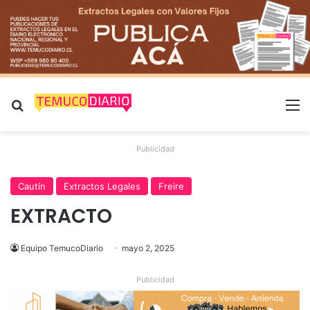
Buscar por
M
Publicidad
Cautín
Extractos Legales
Freire
EXTRACTO
Equipo TemucoDiario
mayo 2, 2025
Publicidad