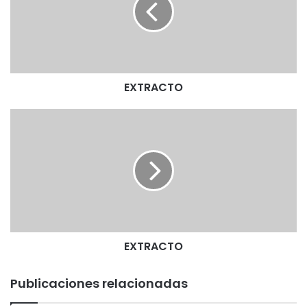
R
A
C
T
O
EXTRACTO
E
X
T
R
A
C
T
O
EXTRACTO
Publicaciones relacionadas