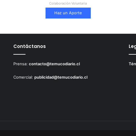
Colaboración Voluntaria
Haz un Aporte
Contáctanos
Le
Prensa:
contacto@temucodiario.cl
Tér
Comercial:
publicidad@temucodiario.cl