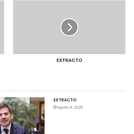
E
X
T
R
A
C
T
O
EXTRACTO
EXTRACTO
agosto 4, 2026