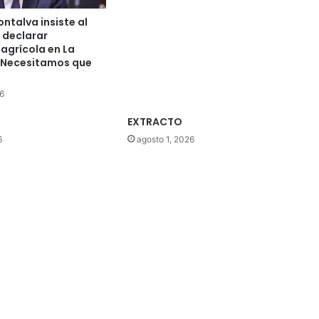
ntalva insiste al
 declarar
agrícola en La
“Necesitamos que
”
6
EXTRACTO
6
agosto 1, 2026