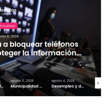
Noticias
Actualidad
osto 6, 2026
 a bloquear teléfonos
teger la información
tir el mercado ilegal
agosto 5, 2026
agosto 4, 2026
agosto 6,
Gobierno mantiene despliegue regional y refuerza la ayuda en las comunas afectadas por el sistema frontal
Municipalidad de Temuco y Ejército de Chile entregan 130 fardos de alimento animal donados por Sofo para damnificados de sectores rurales
Desempleo y deudas deterioran la salud mental: investigador UST explica cómo las crisis económicas aumentan la ansiedad