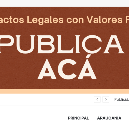
Cámaras municipales de Temuco detectaron la comercialización de tonelada y media de mercadería asiática ilegal
Publicid
PRINCIPAL
ARAUCANÍA