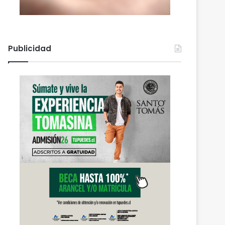
Publicidad
Actualidad
agosto 5, 2026
Gobierno mantiene despli
refuerza la ayuda en 
afectadas por el sist
 2026
agosto 6, 2026
agosto 5, 2026
Nuevas micromovilidades en Temuco: concejal Fredy Cartes destaca llegada de empresa Jet con tarifas más accesibles y mejores estándares de seguridad
PDI Temuco llama a bloquear teléfonos robados para proteger la información personal y combatir el mercado ilegal
Gobierno mantiene despliegue regional y refuerza la ayuda en las comunas afectadas por el sistema frontal