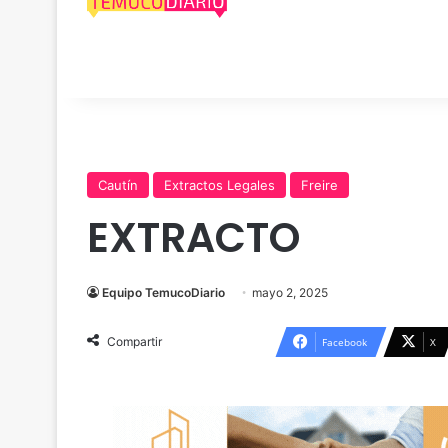
Cautín
Extractos Legales
Freire
EXTRACTO
Equipo TemucoDiario
mayo 2, 2025
Compartir
Facebook
X