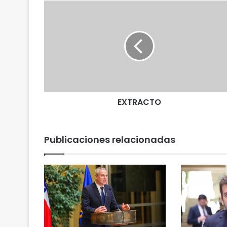
E
X
T
R
A
C
T
O
EXTRACTO
Publicaciones relacionadas