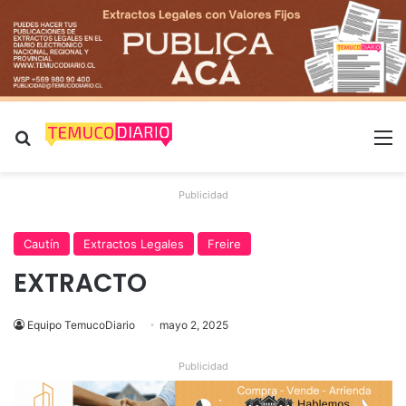
Buscar por
M
Publicidad
Cautín
Extractos Legales
Freire
EXTRACTO
Equipo TemucoDiario
mayo 2, 2025
Publicidad