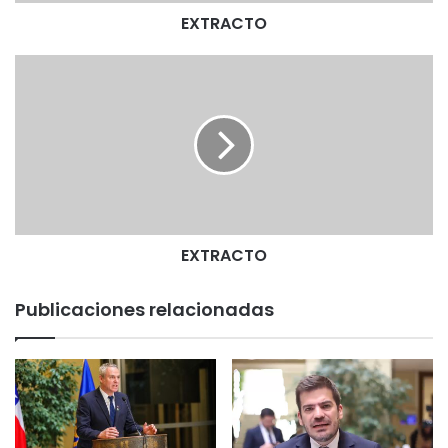
EXTRACTO
E
X
T
R
A
C
T
O
EXTRACTO
Publicaciones relacionadas