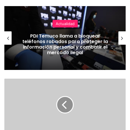
Actualidad
PDI Temuco llama a bloquear
teléfonos robados para proteger la
información personal y combatir el
mercado ilegal
E
X
T
R
A
C
T
O