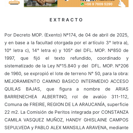
E X T R A C T O
Por Decreto MOP. (Exento) Nº174, de 04 de abril de 2025,
y en base a la facultad otorgada por el artículo 3° letra a),
10° letra c), 14° letra e) y 105° del DFL. MOP. Nº850 de
1997, que fijó el texto refundido, coordinado y
sistematizado de la Ley N°15.840 y del DFL. MOP. N°206
de 1960, se expropió el lote de terreno N° 50, para la obra:
MEJORAMIENTO CAMINO BASICO INTERMEDIO ACCESO
QUILAS BAJAS, que figura a nombre de ARIAS
BARRENECHEA ALBERTINO, rol de avalúo 311-112,
Comuna de FREIRE, REGION DE LA ARAUCANÍA, superficie
22 m2. La Comisión de Peritos integrada por CONSTANZA
CAMILA VASQUEZ MUÑOZ, HANDY GHISLAINE CAMPOS
SEPULVEDA y PABLO ALEX MANSILLA ARAVENA, mediante