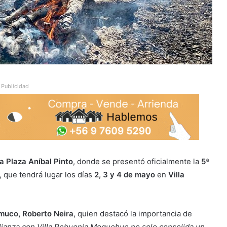
Publicidad
la Plaza Aníbal Pinto
, donde se presentó oficialmente la
5ª
, que tendrá lugar los días
2, 3 y 4 de mayo
en
Villa
muco, Roberto Neira
, quien destacó la importancia de
alianza con Villa Pehuenia Moquehue no solo consolida un