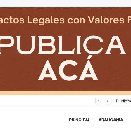
an en reposicion de energia en La Araucania
Publicid
PRINCIPAL
ARAUCANÍA