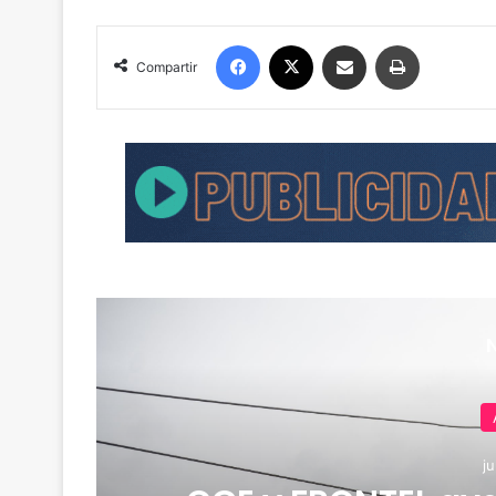
Facebook
X
Compartir por correo electrónico
Imprimir
Compartir
ju