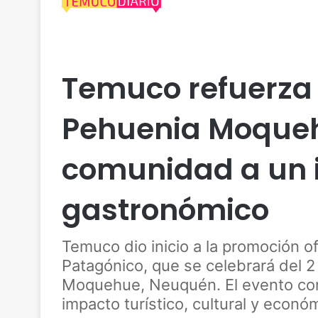
Actualidad
Araucanía
Regiones
Rural
Socia
Temuco refuerza 
Pehuenia Moquehu
comunidad a un i
gastronómico
Temuco dio inicio a la promoción of
Patagónico, que se celebrará del 2
Moquehue, Neuquén. El evento cons
impacto turístico, cultural y econó