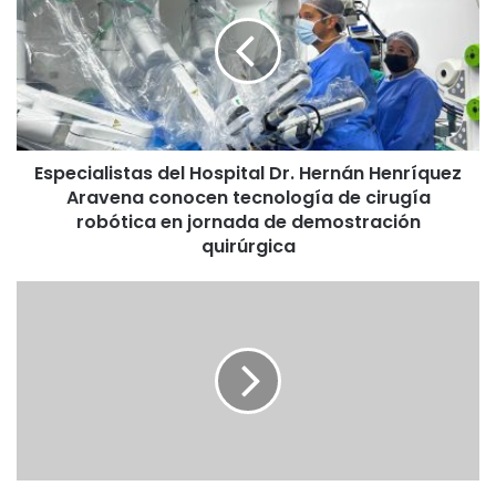
p
e
c
i
a
l
i
Especialistas del Hospital Dr. Hernán Henríquez
s
Aravena conocen tecnología de cirugía
t
a
robótica en jornada de demostración
s
quirúrgica
d
e
E
l
X
H
T
o
R
s
A
p
C
i
T
t
O
a