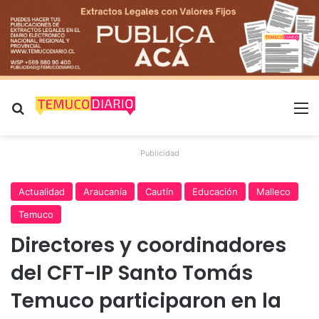
Buscar por
M
Publicidad
Actualidad
Araucanía
Cautín
Educación
Malleco
Temuco
Directores y coordinadores
del CFT-IP Santo Tomás
Temuco participaron en la