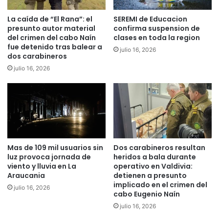
v
e
La caída de “El Rana”: el
SEREMI de Educacion
presunto autor material
confirma suspension de
n
del crimen del cabo Naín
clases en toda la region
a
fue detenido tras balear a
c
julio 16, 2026
dos carabineros
o
julio 16, 2026
n
o
c
e
n
t
e
c
Mas de 109 mil usuarios sin
Dos carabineros resultan
n
luz provoca jornada de
heridos a bala durante
o
viento y lluvia en La
operativo en Valdivia:
l
Araucania
detienen a presunto
o
implicado en el crimen del
julio 16, 2026
g
cabo Eugenio Naín
í
julio 16, 2026
a