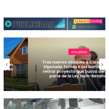
Actualidad
Tras nuevos ataques a Carabiner
lecerán
Diputado Tomás Kast llama al P
lado en
retirar proyecto que busca dero
parte de la Ley Naín-Retamal
E
s