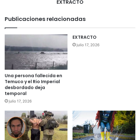
l
EXTRACTO
D
r
Publicaciones relacionadas
.
H
e
EXTRACTO
r
julio 17, 2026
n
á
n
H
e
Una persona fallecida en
n
Temuco y el Rio Imperial
r
desbordado deja
í
temporal
q
julio 17, 2026
u
e
z
A
r
a