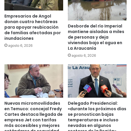
n
i
c
Empresarios de Angol
i
donan cuatro hectáreas
Desborde del río Imperial
a
para apoyar reubicación
mantiene aisladas a miles
de familias afectadas por
t
de personas y deja
inundaciones
i
viviendas bajo el agua en
v
agosto 6, 2026
La Araucanía
a
agosto 6, 2026
p
a
r
a
i
m
p
l
Nuevas micromovilidades
Delegado Presidencial:
e
en Temuco: concejal Fredy
«durante los próximos días
m
Cartes destaca llegada de
se pronostican bajas
e
empresa Jet con tarifas
temperaturas e incluso
n
más accesibles y mejores
nevadas en algunos
estándares de seguridad
sectores de la Región»
t