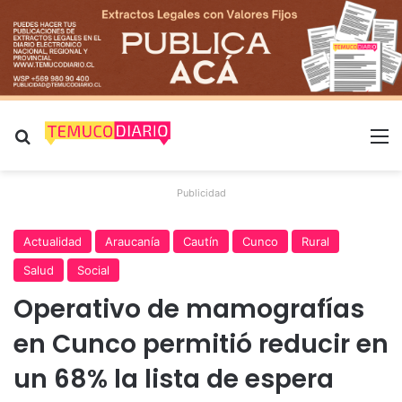
Buscar por
M
Publicidad
Actualidad
Araucanía
Cautín
Cunco
Rural
Salud
Social
Operativo de mamografías
en Cunco permitió reducir en
un 68% la lista de espera