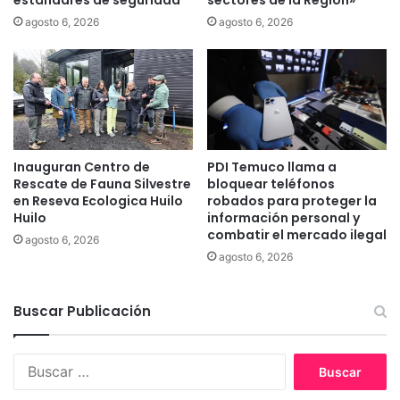
a
agosto 6, 2026
agosto 6, 2026
r
V
A
R
e
n
e
Inauguran Centro de
PDI Temuco llama a
l
Rescate de Fauna Silvestre
bloquear teléfonos
A
en Reseva Ecologica Huilo
robados para proteger la
s
Huilo
información personal y
c
combatir el mercado ilegal
agosto 6, 2026
e
agosto 6, 2026
n
s
o
Buscar Publicación
2
0
2
B
5
u