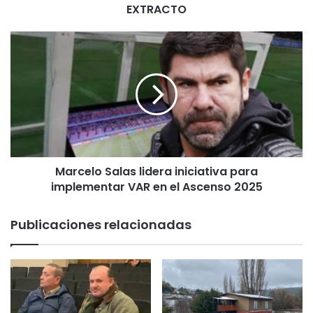
EXTRACTO
M
a
r
c
e
l
o
S
a
Marcelo Salas lidera iniciativa para
l
implementar VAR en el Ascenso 2025
a
s
l
Publicaciones relacionadas
i
d
e
r
a
i