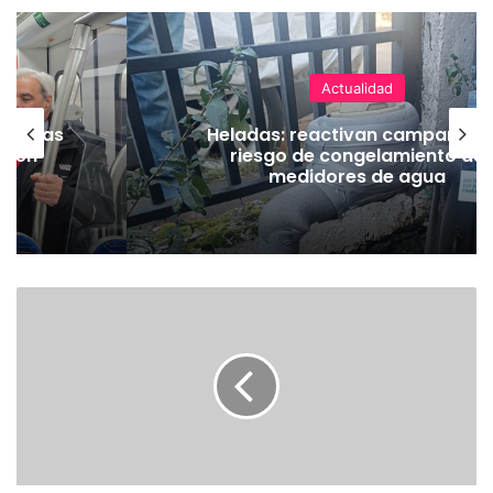
Actualidad
as vías
Heladas: reactivan campaña p
Tren
riesgo de congelamiento de
medidores de agua
E
X
T
R
A
C
T
O