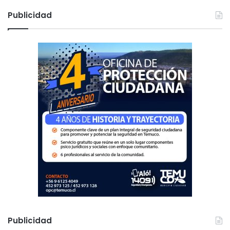
s
c
Publicidad
a
r
:
Publicidad