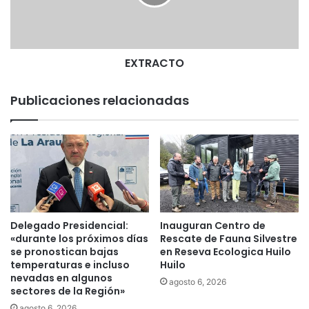
n
C
s
T
p
O
e
c
EXTRACTO
c
i
Publicaciones relacionadas
o
n
a
n
g
r
i
f
o
Delegado Presidencial:
Inauguran Centro de
s
«durante los próximos días
Rescate de Fauna Silvestre
j
se pronostican bajas
en Reseva Ecologica Huilo
u
temperaturas e incluso
Huilo
nevadas en algunos
n
agosto 6, 2026
sectores de la Región»
t
o
agosto 6, 2026