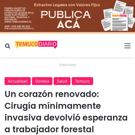
Buscar por
M
Publicidad
Actualidad
Gorbea
Salud
Temuco
Un corazón renovado:
Cirugía mínimamente
invasiva devolvió esperanza
a trabajador forestal