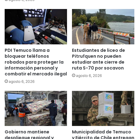
a
B
o
m
b
e
r
PDI Temuco llama a
Estudiantes de liceo de
o
bloquear teléfonos
Pitrufquen no pueden
s
robados para proteger la
estudiar ante cierre de
y
información personal y
ruta S-70 por socavon
A
combatir el mercado ilegal
agosto 6, 2026
g
agosto 6, 2026
u
a
s
A
r
a
u
c
Gobierno mantiene
Municipalidad de Temuco
a
despliegue regional y
y Ejército de Chile entregan