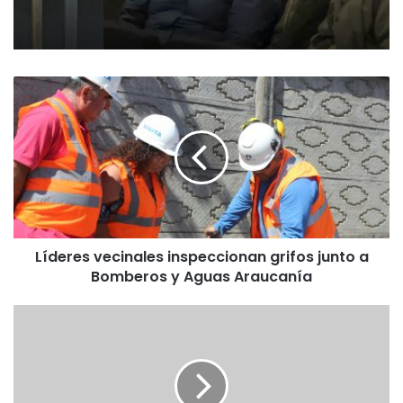
L
í
d
e
r
e
s
v
e
Líderes vecinales inspeccionan grifos junto a
c
Bomberos y Aguas Araucanía
i
n
a
E
l
X
e
T
s
R
i
A