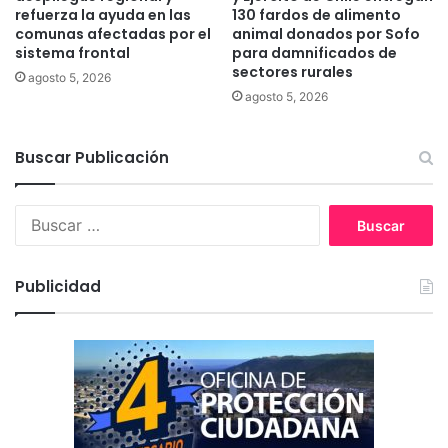
n
refuerza la ayuda en las
130 fardos de alimento
í
comunas afectadas por el
animal donados por Sofo
sistema frontal
para damnificados de
a
sectores rurales
agosto 5, 2026
agosto 5, 2026
Buscar Publicación
B
u
s
c
Publicidad
a
r
: