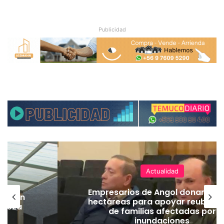
Publicidad
Actualidad
Empresarios de Angol donan cua
lación
hectáreas para apoyar reubicac
hueza
de familias afectadas por
pó
inundaciones