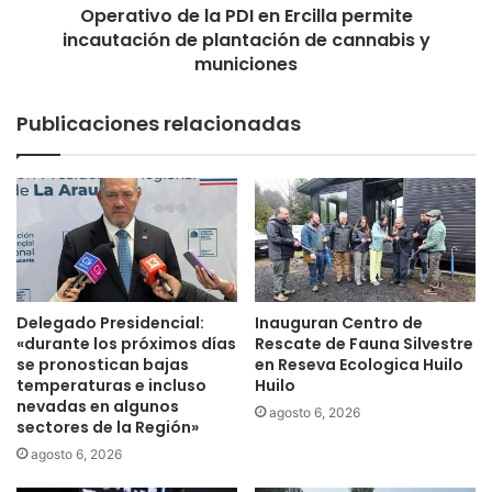
l
Operativo de la PDI en Ercilla permite
d
e
incautación de plantación de cannabis y
e
c
l
municiones
t
a
r
P
Publicaciones relacionadas
o
D
d
I
e
e
p
n
e
E
n
r
d
c
i
i
e
l
Delegado Presidencial:
Inauguran Centro de
n
l
«durante los próximos días
Rescate de Fauna Silvestre
t
a
se pronostican bajas
en Reseva Ecologica Huilo
e
p
temperaturas e incluso
Huilo
s
nevadas en algunos
e
agosto 6, 2026
sectores de la Región»
a
r
i
m
agosto 6, 2026
n
i