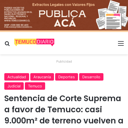
Buscar por
M
Publicidad
Actualidad
Araucanía
Deportes
Desarrollo
Judicial
Temuco
Sentencia de Corte Suprema
a favor de Temuco: casi
9.000m² de terreno vuelven a