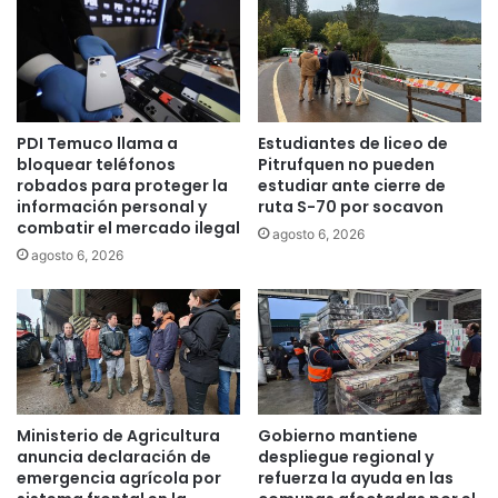
s
t
c
e
r
i
i
n
b
c
i
a
PDI Temuco llama a
Estudiantes de liceo de
r
u
bloquear teléfonos
Pitrufquen no pueden
s
t
robados para proteger la
estudiar ante cierre de
e
a
información personal y
ruta S-70 por socavon
e
c
combatir el mercado ilegal
agosto 6, 2026
n
i
agosto 6, 2026
r
ó
e
n
g
d
i
e
s
p
t
l
r
a
o
n
Ministerio de Agricultura
Gobierno mantiene
d
t
anuncia declaración de
despliegue regional y
e
a
emergencia agrícola por
refuerza la ayuda en las
l
c