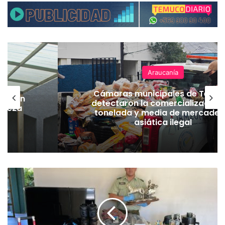
Araucanía
Cámaras municipales de Temuco
E
detectaron la comercialización de
h
tonelada y media de mercadería
asiática ilegal
C
a
r
a
b