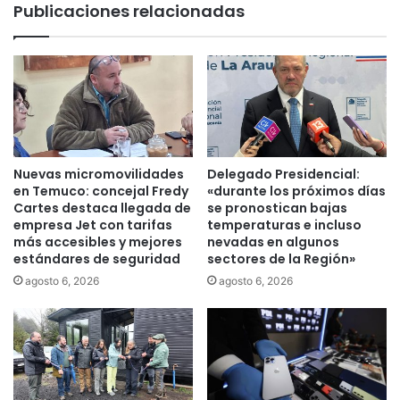
Publicaciones relacionadas
e
s
t
i
o
ó
s
n
t
a
r
c
a
o
s
m
r
u
Nuevas micromovilidades
Delegado Presidencial:
o
n
en Temuco: concejal Fredy
«durante los próximos días
b
i
Cartes destaca llegada de
se pronostican bajas
o
d
empresa Jet con tarifas
temperaturas e incluso
e
más accesibles y mejores
nevadas en algunos
a
estándares de seguridad
sectores de la Región»
n
d
T
e
agosto 6, 2026
agosto 6, 2026
e
s
m
M
u
a
c
p
o
u
c