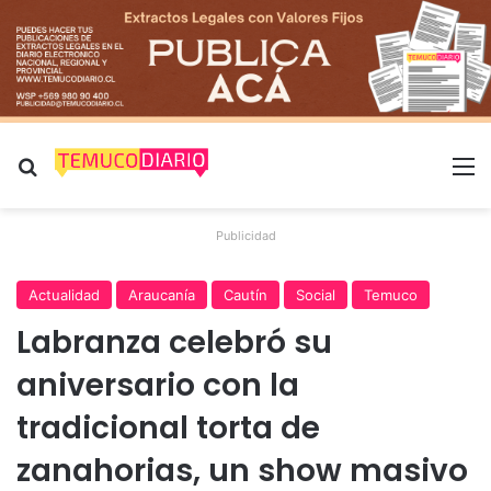
Buscar por
M
Publicidad
Actualidad
Araucanía
Cautín
Social
Temuco
Labranza celebró su
aniversario con la
tradicional torta de
zanahorias, un show masivo