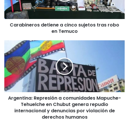
i
n
e
r
Carabineros detiene a cinco sujetos tras robo
o
en Temuco
s
d
e
A
t
r
i
g
e
e
n
n
e
t
a
i
c
n
i
a
n
Argentina: Represión a comunidades Mapuche-
:
c
Tehuelche en Chubut genera repudio
R
o
e
internacional y denuncias por violación de
s
p
derechos humanos
u
r
j
e