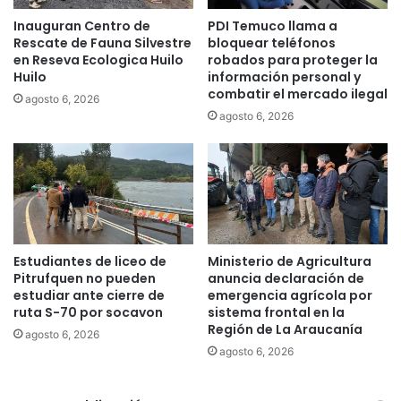
h
Inauguran Centro de
PDI Temuco llama a
e
Rescate de Fauna Silvestre
bloquear teléfonos
-
en Reseva Ecologica Huilo
robados para proteger la
T
Huilo
información personal y
e
combatir el mercado ilegal
agosto 6, 2026
h
agosto 6, 2026
u
e
l
c
h
e
e
n
Estudiantes de liceo de
Ministerio de Agricultura
C
Pitrufquen no pueden
anuncia declaración de
h
estudiar ante cierre de
emergencia agrícola por
u
ruta S-70 por socavon
sistema frontal en la
Región de La Araucanía
b
agosto 6, 2026
u
agosto 6, 2026
t
g