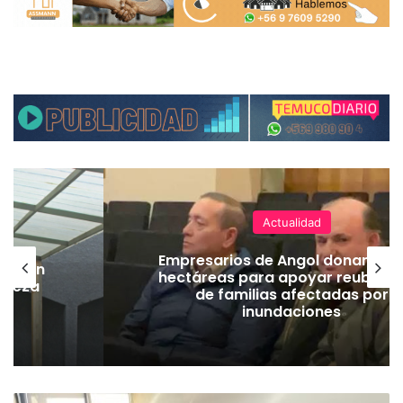
Actualidad
Empresarios de Angol donan cua
lación
hectáreas para apoyar reubicac
hueza
de familias afectadas por
pó
inundaciones
G