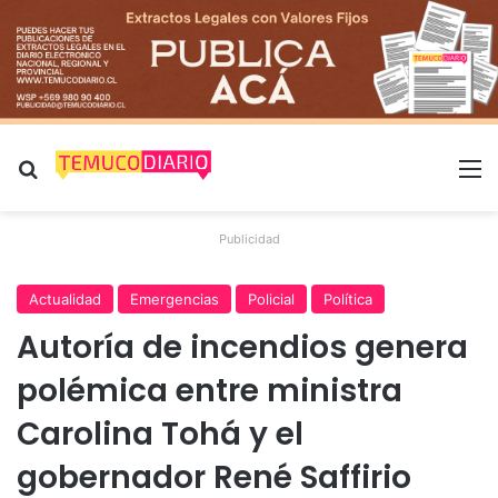
Buscar por
M
Publicidad
Actualidad
Emergencias
Policial
Política
Autoría de incendios genera
polémica entre ministra
Carolina Tohá y el
gobernador René Saffirio