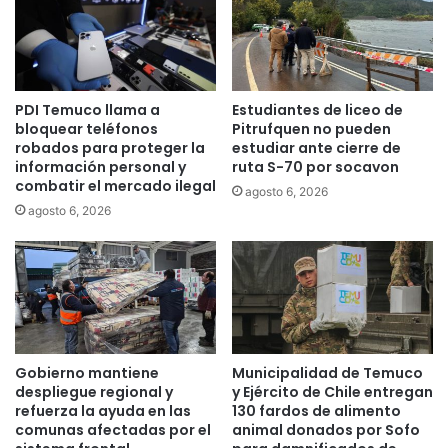
e
i
$
a
5
r
m
á
i
e
PDI Temuco llama a
Estudiantes de liceo de
l
n
bloquear teléfonos
Pitrufquen no pueden
m
t
robados para proteger la
estudiar ante cierre de
i
r
información personal y
ruta S-70 por socavon
l
e
combatir el mercado ilegal
agosto 6, 2026
l
g
agosto 6, 2026
o
a
n
d
e
e
s
a
p
y
a
u
r
d
a
a
Gobierno mantiene
Municipalidad de Temuco
l
s
despliegue regional y
y Ejército de Chile entregan
a
a
refuerza la ayuda en las
130 fardos de alimento
s
comunas afectadas por el
animal donados por Sofo
p
e