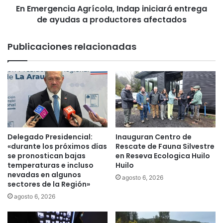
i
En Emergencia Agrícola, Indap iniciará entrega
c
r
de ayudas a productores afectados
i
m
a
a
A
Publicaciones relacionadas
d
g
i
r
s
í
p
c
o
o
s
l
i
a
c
,
i
I
Delegado Presidencial:
Inauguran Centro de
ó
n
«durante los próximos días
Rescate de Fauna Silvestre
n
d
se pronostican bajas
en Reseva Ecologica Huilo
d
temperaturas e incluso
Huilo
a
e
nevadas en algunos
p
agosto 6, 2026
sectores de la Región»
m
i
á
n
agosto 6, 2026
s
i
d
c