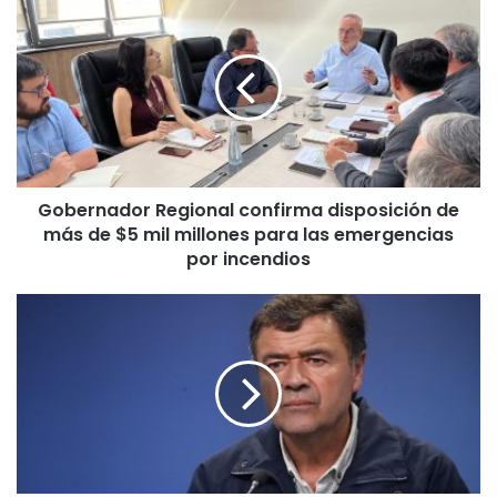
o
b
e
r
n
a
d
o
Gobernador Regional confirma disposición de
r
más de $5 mil millones para las emergencias
R
e
por incendios
g
i
E
o
n
n
E
a
m
l
e
c
r
o
g
n
e
f
n