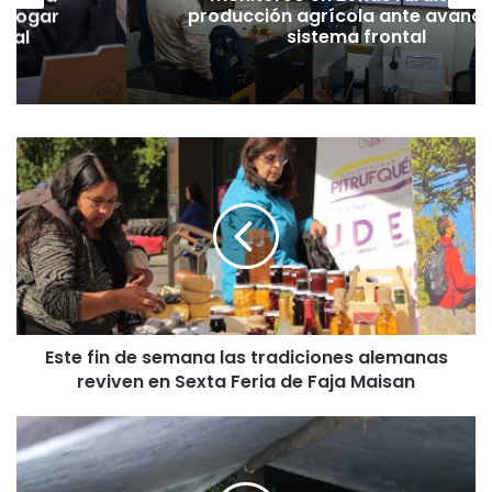
derogar
producción agrícola ante avance
amal
sistema frontal
E
s
t
e
f
i
n
d
e
Este fin de semana las tradiciones alemanas
s
reviven en Sexta Feria de Faja Maisan
e
m
a
E
n
m
a
e