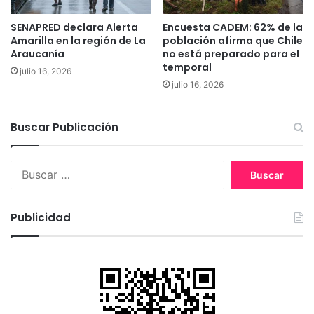
F
t
a
o
SENAPRED declara Alerta
Encuesta CADEM: 62% de la
j
c
Amarilla en la región de La
población afirma que Chile
a
u
Araucanía
no está preparado para el
M
temporal
l
julio 16, 2026
a
t
julio 16, 2026
i
i
s
v
a
o
Buscar Publicación
n
d
e
B
m
u
a
s
r
c
i
Publicidad
a
h
r
u
:
a
n
a
e