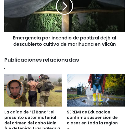
l
r
a
g
s
e
t
n
r
c
a
i
d
Emergencia por incendio de pastizal dejó al
a
i
descubierto cultivo de marihuana en Vilcún
p
c
o
i
r
Publicaciones relacionadas
o
i
n
n
e
c
s
e
a
n
l
d
e
i
m
o
a
d
La caída de “El Rana”: el
SEREMI de Educacion
n
e
presunto autor material
confirma suspension de
a
p
del crimen del cabo Naín
clases en toda la region
s
fue detenido tras balear a
a