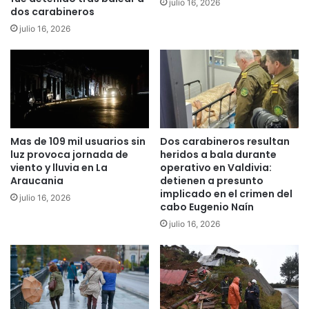
julio 16, 2026
dos carabineros
r
s
e
t
julio 16, 2026
v
i
i
z
v
a
e
l
n
d
e
e
n
j
Mas de 109 mil usuarios sin
Dos carabineros resultan
S
ó
luz provoca jornada de
heridos a bala durante
e
a
viento y lluvia en La
operativo en Valdivia:
x
l
Araucania
detienen a presunto
t
d
implicado en el crimen del
julio 16, 2026
a
e
cabo Eugenio Naín
F
s
julio 16, 2026
e
c
r
u
i
b
a
i
d
e
e
r