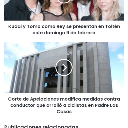
y
T
o
m
Kudai y Tomo como Rey se presentan en Toltén
o
este domingo 9 de febrero
c
o
m
C
o
o
R
r
e
t
y
e
s
d
e
e
p
A
r
p
e
Corte de Apelaciones modifica medidas contra
e
s
conductor que arrolló a ciclistas en Padre Las
l
e
a
Casas
n
c
t
i
Publicaciones relacionadas
a