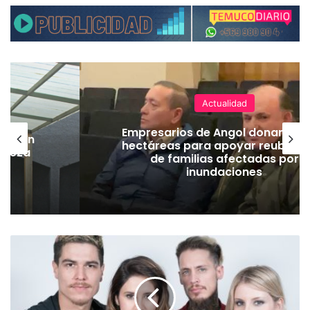
Actualidad
Empresarios de Angol donan cua
lación
hectáreas para apoyar reubicac
hueza
de familias afectadas por
pó
inundaciones
K
u
d
a
i