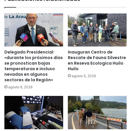
o
n
n
e
e
n
s
T
m
o
o
l
d
t
i
é
f
Delegado Presidencial:
Inauguran Centro de
n
i
«durante los próximos días
Rescate de Fauna Silvestre
e
c
se pronostican bajas
en Reseva Ecologica Huilo
s
a
temperaturas e incluso
Huilo
t
nevadas en algunos
m
agosto 6, 2026
sectores de la Región»
e
e
d
d
agosto 6, 2026
o
i
m
d
i
a
n
s
g
c
o
o
9
n