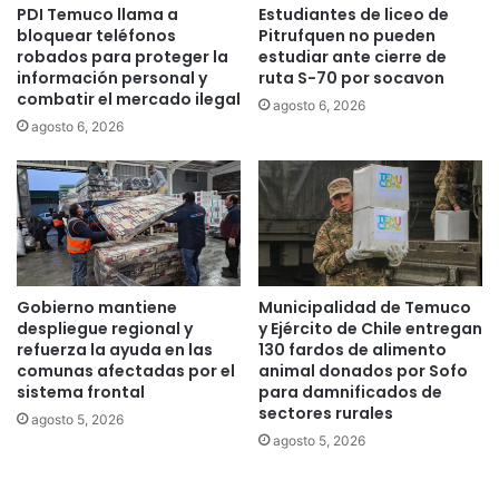
PDI Temuco llama a
Estudiantes de liceo de
d
t
bloquear teléfonos
Pitrufquen no pueden
e
r
robados para proteger la
estudiar ante cierre de
f
a
información personal y
ruta S-70 por socavon
e
c
combatir el mercado ilegal
agosto 6, 2026
b
o
agosto 6, 2026
r
n
e
d
r
u
o
c
t
o
r
q
Gobierno mantiene
Municipalidad de Temuco
u
despliegue regional y
y Ejército de Chile entregan
e
refuerza la ayuda en las
130 fardos de alimento
a
comunas afectadas por el
animal donados por Sofo
sistema frontal
para damnificados de
r
sectores rurales
r
agosto 5, 2026
o
agosto 5, 2026
l
l