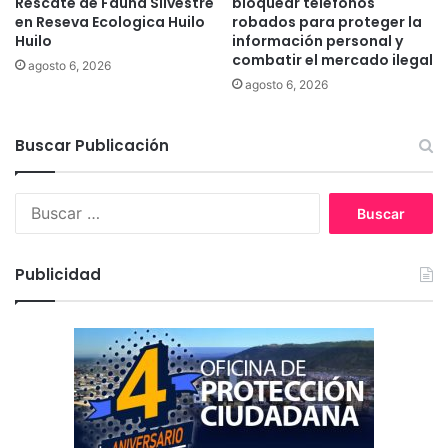
Rescate de Fauna Silvestre
bloquear teléfonos
r
U
en Reseva Ecologica Huilo
robados para proteger la
a
C
Huilo
información personal y
u
T
combatir el mercado ilegal
agosto 6, 2026
c
a
agosto 6, 2026
a
b
n
o
í
r
Buscar Publicación
a
d
a
n
B
l
u
a
s
c
c
Publicidad
r
a
i
r
s
:
i
s