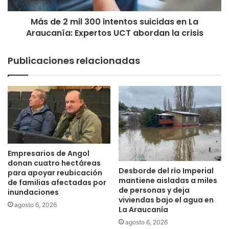
s
l
a
Más de 2 mil 300 intentos suicidas en La
3
l
Araucanía: Expertos UCT abordan la crisis
0
P
0
r
i
Publicaciones relacionadas
o
n
g
t
r
e
a
n
m
t
a
o
M
s
u
s
j
u
Empresarios de Angol
e
i
donan cuatro hectáreas
Desborde del río Imperial
r
c
para apoyar reubicación
mantiene aisladas a miles
e
de familias afectadas por
i
de personas y deja
inundaciones
s
d
viviendas bajo el agua en
J
a
agosto 6, 2026
La Araucanía
e
s
agosto 6, 2026
f
e