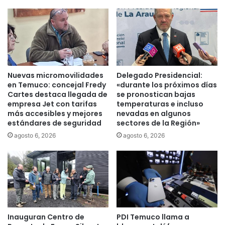
a
n
s
L
d
a
e
A
H
r
o
a
g
u
Nuevas micromovilidades
Delegado Presidencial:
a
c
en Temuco: concejal Fredy
«durante los próximos días
r
a
Cartes destaca llegada de
se pronostican bajas
d
n
empresa Jet con tarifas
temperaturas e incluso
e
í
más accesibles y mejores
nevadas en algunos
l
estándares de seguridad
sectores de la Región»
a
S
:
agosto 6, 2026
agosto 6, 2026
e
E
r
x
n
p
a
e
m
r
E
t
G
o
Inauguran Centro de
PDI Temuco llama a
A
s