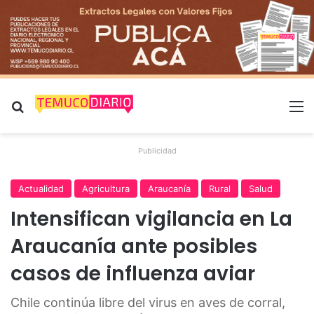
Buscar por
M
Publicidad
Actualidad
Agricultura
Araucanía
Rural
Salud
Intensifican vigilancia en La
Araucanía ante posibles
casos de influenza aviar
Chile continúa libre del virus en aves de corral,