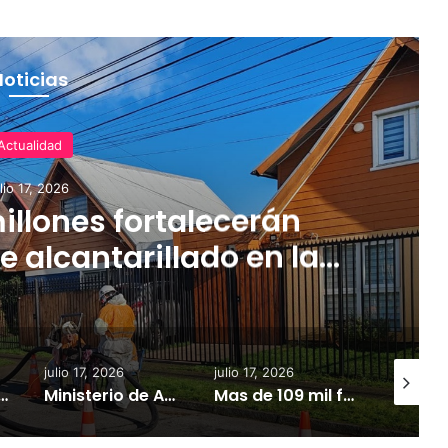
Noticias
Actualidad
ulio 17, 2026
illones fortalecerán
e alcantarillado en la
egión
julio 17, 2026
julio 17, 2026
julio 18, 
iputado Tomás Kast llama al PC a retirar proyecto que busca derogar parte de la Ley Naín-Retamal
Ministerio de Agricultura mantiene monitoreo en zonas rurales y de producción agrícola ante avance del sistema frontal
Mas de 109 mil familias de La Araucania aun no cuentan con electricidad.
EXTRA