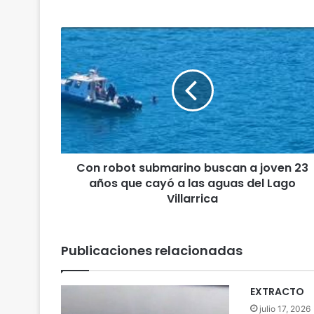
C
o
n
r
o
b
o
t
s
Con robot submarino buscan a joven 23
u
años que cayó a las aguas del Lago
b
m
Villarrica
a
r
i
Publicaciones relacionadas
n
o
b
EXTRACTO
u
julio 17, 2026