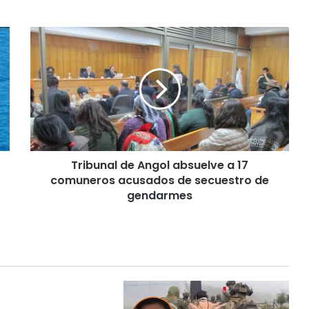
T
r
i
b
u
n
a
l
d
Tribunal de Angol absuelve a 17
e
comuneros acusados de secuestro de
A
n
gendarmes
g
o
l
a
b
s
u