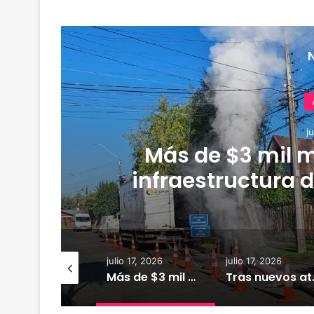
j
Más de $3 mil m
infraestructura d
r
io 18, 2026
julio 17, 2026
julio 17, 2026
XTRACTO
Más de $3 mil millones fortalecerán infraestructura de alcantarillado en la región
Tras nuevos ataques a Carabineros: D