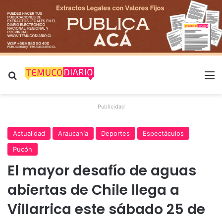
Buscar por
M
Publicidad
Actualidad
Araucanía
Deportes
Espectáculos
Pucón
El mayor desafío de aguas
abiertas de Chile llega a
Villarrica este sábado 25 de