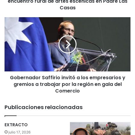
encuentro rural de artes escénicas en Padre Las
i
e
Casas
n
t
G
a
o
s
b
p
e
e
r
r
n
s
a
o
d
n
o
a
Gobernador Saffirio invitó a los empresarios y
r
s
gremios a trabajar por la región en gala del
S
d
a
Comercio
i
f
s
f
Publicaciones relacionadas
f
i
r
r
u
i
EXTRACTO
t
o
julio 17, 2026
a
i