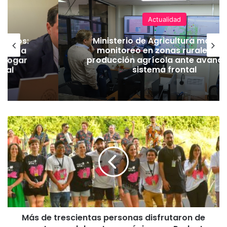
Actualidad
eros:
Ministerio de Agricultura mantiene
PC a
monitoreo en zonas rurales y de
ogar
producción agrícola ante avance de
l
sistema frontal
M
á
s
d
e
t
r
e
s
Más de trescientas personas disfrutaron de
c