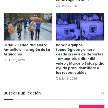
a
g
julio 16, 2026
r
r
t
e
e
m
s
i
e
o
s
s
c
a
é
t
SENAPRED declara Alerta
Roban equipos
n
r
Amarilla en la región de La
tecnológicos y dinero
i
a
Araucanía
desde la sede de Deportes
c
b
Temuco: club difundió
julio 16, 2026
a
video y Marcelo Salas pidió
a
ayuda para identificar a
s
j
los responsables
e
a
n
r
julio 16, 2026
P
p
a
o
Buscar Publicación
d
r
r
l
e
a
B