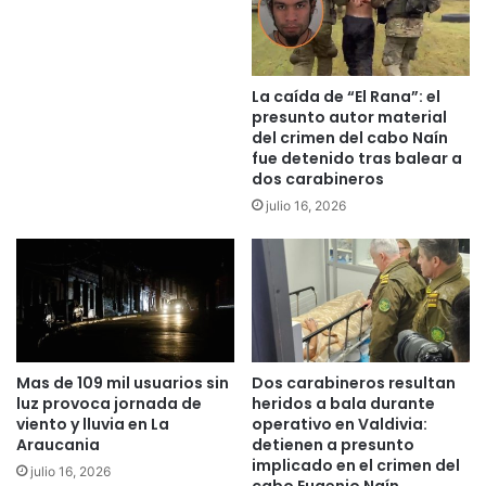
r
n
o
v
n
i
d
t
La caída de “El Rana”: el
e
ó
presunto autor material
e
a
del crimen del cabo Naín
n
l
fue detenido tras balear a
c
dos carabineros
o
u
s
julio 16, 2026
e
e
n
m
t
p
r
r
o
e
r
s
u
a
Mas de 109 mil usuarios sin
Dos carabineros resultan
r
r
luz provoca jornada de
heridos a bala durante
a
i
viento y lluvia en La
operativo en Valdivia:
l
o
Araucania
detienen a presunto
d
s
implicado en el crimen del
julio 16, 2026
e
y
cabo Eugenio Naín