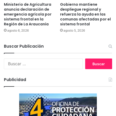
s
P
Ministerio de Agricultura
Gobierno mantiene
c
G
anuncia declaración de
despliegue regional y
a
U
emergencia agrícola por
refuerza la ayuda en las
p
sistema frontal en la
comunas afectadas por el
e
a
Región de La Araucanía
sistema frontal
n
c
f
agosto 6, 2026
agosto 5, 2026
i
e
d
b
a
Buscar Publicación
r
d
e
m
r
B
e
o
u
n
s
t
c
a
Publicidad
a
l
r
: