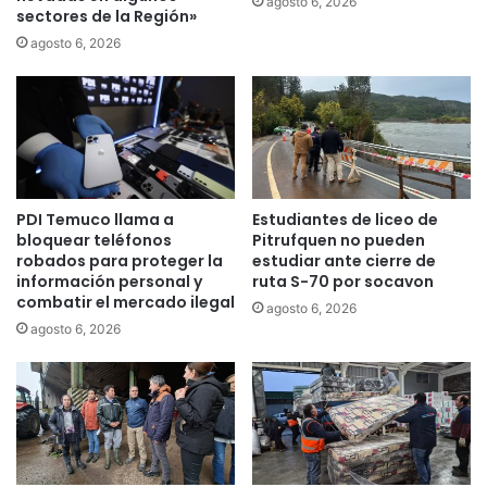
agosto 6, 2026
sectores de la Región»
d
a
i
A
agosto 6, 2026
o
r
e
a
s
u
i
c
n
a
o
n
c
í
PDI Temuco llama a
Estudiantes de liceo de
e
a
bloquear teléfonos
Pitrufquen no pueden
n
l
robados para proteger la
estudiar ante cierre de
t
e
información personal y
ruta S-70 por socavon
e
s
combatir el mercado ilegal
agosto 6, 2026
y
s
agosto 6, 2026
t
u
i
b
e
i
n
r
e
á
d
l
i
a