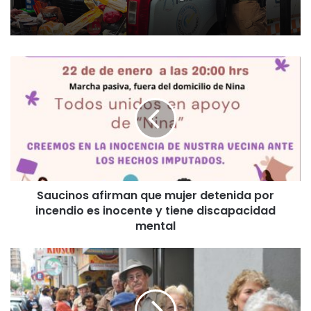
S
a
u
c
i
n
o
s
a
Saucinos afirman que mujer detenida por
f
incendio es inocente y tiene discapacidad
i
r
mental
m
a
A
n
m
q
á
u
s