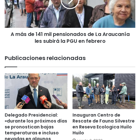
e
d
m
e
u
1
j
4
e
1
r
A más de 141 mil pensionados de La Araucanía
m
d
les subirá la PGU en febrero
i
e
l
t
p
Publicaciones relacionadas
e
e
n
n
i
s
d
i
a
o
p
n
o
a
r
d
i
o
Delegado Presidencial:
Inauguran Centro de
n
s
«durante los próximos días
Rescate de Fauna Silvestre
c
d
se pronostican bajas
en Reseva Ecologica Huilo
e
temperaturas e incluso
Huilo
e
n
nevadas en algunos
L