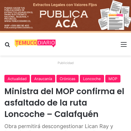
Buscar por
M
Publicidad
Actualidad
Araucanía
Crónicas
Loncoche
MOP
Ministra del MOP confirma el
asfaltado de la ruta
Loncoche – Calafquén
Obra permitirá descongestionar Lican Ray y