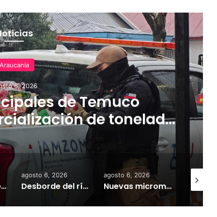
Noticias
Araucanía
osto 6, 2026
cipales de Temuco
cialización de tonelada
dería asiática ilegal
agosto 6, 2026
agosto 6, 2026
agosto 6,
Empresarios de Angol donan cuatro hectáreas para apoyar reubicación de familias afectadas por inundaciones
Desborde del río Imperial mantiene aisladas a miles de personas y deja viviendas bajo el agua en La Araucanía
Nuevas micromovilidades en Temuco: concejal Fredy Cartes destaca llegada de empresa Jet con tarifas más accesibles y mejores estándares de seguridad