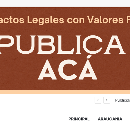
Cámaras municipales de Temuco detectaron la comercialización de tonelada y media de mercadería asiática ilegal
Publicid
PRINCIPAL
ARAUCANÍA