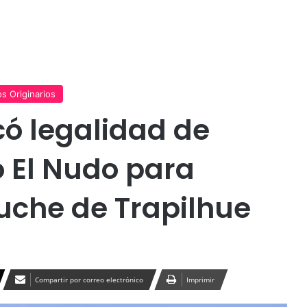
Publicidad
s Originarios
icó legalidad de
 El Nudo para
che de Trapilhue
Compartir por correo electrónico
Imprimir