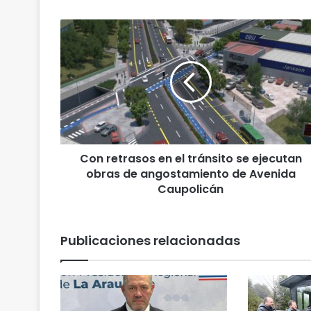
C
o
n
r
e
t
r
a
s
Con retrasos en el tránsito se ejecutan
o
obras de angostamiento de Avenida
s
e
Caupolicán
n
e
l
Publicaciones relacionadas
t
r
á
n
s