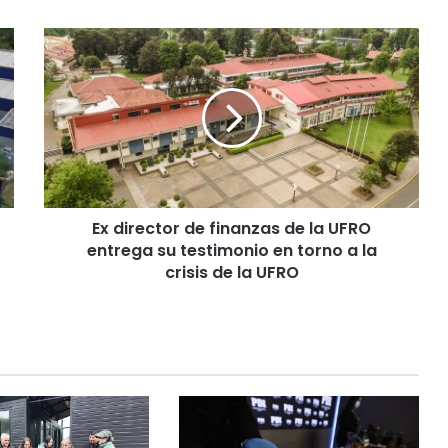
E
x
d
i
r
e
c
t
o
Ex director de finanzas de la UFRO
r
entrega su testimonio en torno a la
d
e
crisis de la UFRO
f
i
n
a
n
z
a
s