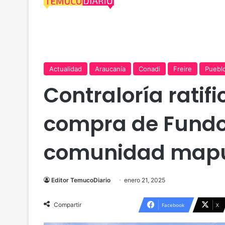
Actualidad
Araucanía
Conadi
Freire
Pueblo
Contraloría ratif
compra de Fundo
comunidad mapu
Editor TemucoDiario
enero 21, 2025
Compartir
Facebook
X