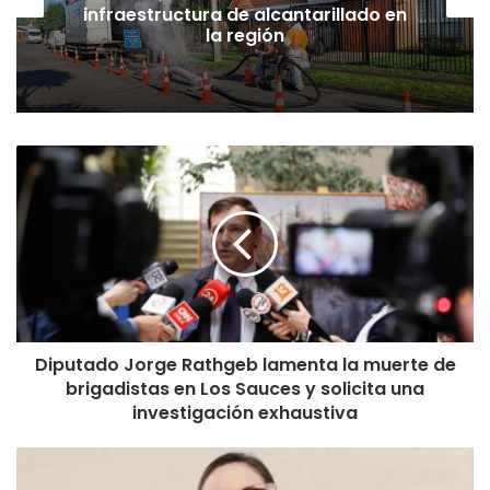
infraestructura de alcantarillado en
la región
D
i
p
u
t
a
d
o
J
Diputado Jorge Rathgeb lamenta la muerte de
o
brigadistas en Los Sauces y solicita una
r
g
investigación exhaustiva
e
R
L
a
a