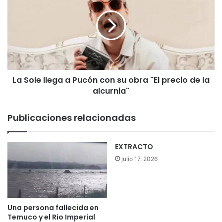
t
S
h
o
g
l
e
e
b
l
l
l
a
e
m
La Sole llega a Pucón con su obra "El precio de la
g
e
alcurnia"
a
n
a
t
P
Publicaciones relacionadas
a
u
l
c
a
ó
EXTRACTO
m
n
julio 17, 2026
u
c
e
o
r
n
t
s
e
u
Una persona fallecida en
d
o
Temuco y el Rio Imperial