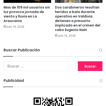
s
i
Mas de 109 mil usuarios sin
Dos carabineros resultan
y
a
luz provoca jornada de
heridos a bala durante
s
"
viento y lluvia en La
operativo en Valdivia:
o
Araucania
detienen a presunto
l
implicado en el crimen del
julio 16, 2026
i
cabo Eugenio Naín
c
julio 16, 2026
i
t
a
Buscar Publicación
u
n
a
B
i
u
n
s
v
c
Publicidad
e
a
s
r
t
:
i
g