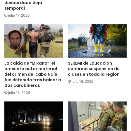
e
b
desbordado deja
b
temporal
r
r
a
julio 17, 2026
i
"
g
E
a
l
d
p
i
r
s
e
t
c
a
La caída de “El Rana”: el
SEREMI de Educacion
i
presunto autor material
confirma suspension de
s
o
del crimen del cabo Naín
clases en toda la region
e
d
fue detenido tras balear a
n
julio 16, 2026
e
dos carabineros
L
l
julio 16, 2026
o
a
s
a
S
l
a
c
u
u
c
r
e
n