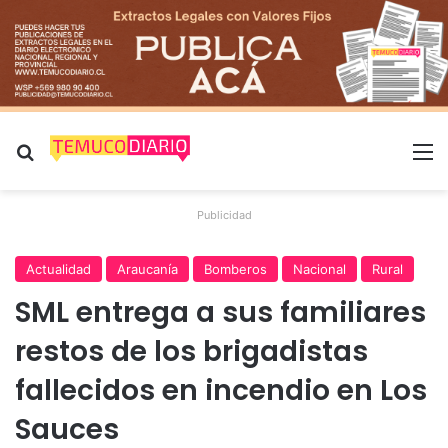
Buscar por
M
Publicidad
Actualidad
Araucanía
Bomberos
Nacional
Rural
SML entrega a sus familiares
restos de los brigadistas
fallecidos en incendio en Los
Sauces