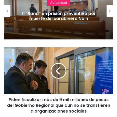
Actualidad
El “Rana” en prisión preventiva por
muerte del carabinero Nain
P
i
d
e
n
f
i
s
c
Piden fiscalizar más de 9 mil millones de pesos
a
del Gobierno Regional que aún no se transfieren
l
i
a organizaciones sociales
z