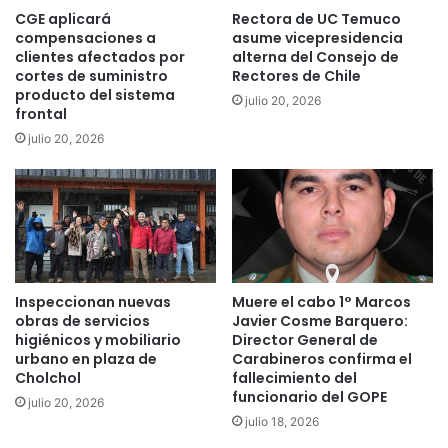
p
t
CGE aplicará
Rectora de UC Temuco
e
o
compensaciones a
asume vicepresidencia
s
s
clientes afectados por
alterna del Consejo de
o
cortes de suministro
Rectores de Chile
e
s
producto del sistema
e
julio 20, 2026
frontal
d
j
e
e
julio 20, 2026
l
c
G
u
o
t
b
a
i
n
e
o
r
b
Inspeccionan nuevas
Muere el cabo 1° Marcos
n
r
obras de servicios
Javier Cosme Barquero:
o
a
higiénicos y mobiliario
Director General de
R
s
urbano en plaza de
Carabineros confirma el
e
d
Cholchol
fallecimiento del
g
e
funcionario del GOPE
julio 20, 2026
i
a
julio 18, 2026
o
n