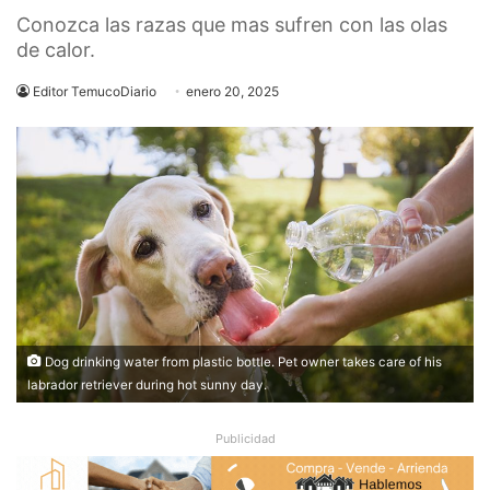
Conozca las razas que mas sufren con las olas
de calor.
Editor TemucoDiario
enero 20, 2025
Dog drinking water from plastic bottle. Pet owner takes care of his
labrador retriever during hot sunny day.
Publicidad