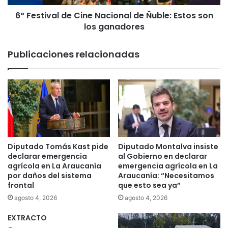
P
a
u
6º Festival de Cine Nacional de Ñuble: Estos son
l
c
los ganadores
d
ó
e
n
C
Publicaciones relacionadas
c
i
o
n
n
e
p
N
a
a
t
c
r
i
u
o
l
n
Diputado Tomás Kast pide
Diputado Montalva insiste
l
a
declarar emergencia
al Gobierno en declarar
a
l
agrícola en La Araucanía
emergencia agrícola en La
j
por daños del sistema
Araucanía: “Necesitamos
d
frontal
que esto sea ya”
e
e
m
Ñ
agosto 4, 2026
agosto 4, 2026
i
u
x
EXTRACTO
b
t