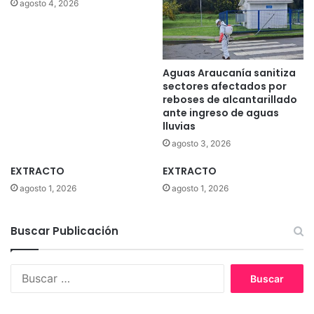
l
agosto 4, 2026
o
e
d
:
u
E
r
s
Aguas Araucanía sanitiza
a
t
sectores afectados por
n
o
reboses de alcantarillado
t
s
ante ingreso de aguas
e
s
lluvias
l
o
agosto 3, 2026
a
n
t
l
EXTRACTO
EXTRACTO
e
o
agosto 1, 2026
agosto 1, 2026
m
s
p
g
o
a
Buscar Publicación
r
n
a
a
d
d
B
a
o
u
e
r
s
s
e