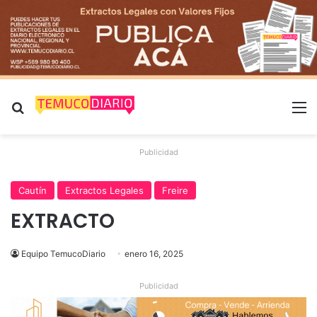
Buscar por
M
Publicidad
Cautín
Extractos Legales
Freire
EXTRACTO
Equipo TemucoDiario
enero 16, 2025
Publicidad