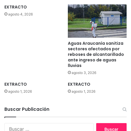
u
l
EXTRACTO
s
t
f
agosto 4, 2026
é
u
n
n
p
d
a
a
Aguas Araucanía sanitiza
r
d
sectores afectados por
a
o
reboses de alcantarillado
i
r
ante ingreso de aguas
m
e
lluvias
p
s
agosto 3, 2026
u
i
l
m
EXTRACTO
EXTRACTO
s
p
agosto 1, 2026
agosto 1, 2026
a
a
r
c
e
t
Buscar Publicación
l
ó
d
e
e
n
B
s
e