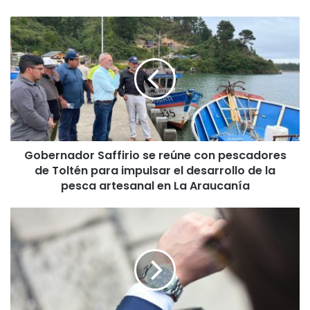
G
o
b
e
r
n
a
d
o
Gobernador Saffirio se reúne con pescadores
r
de Toltén para impulsar el desarrollo de la
S
a
pesca artesanal en La Araucanía
f
f
D
i
e
r
s
i
c
o
u
s
b
e
r