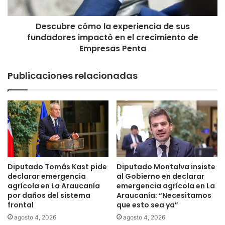
r
e
e
c
ú
Descubre cómo la experiencia de sus
ó
n
fundadores impactó en el crecimiento de
m
e
o
Empresas Penta
c
l
o
a
Publicaciones relacionadas
n
e
p
x
e
p
s
e
c
r
a
i
d
e
o
n
r
c
Diputado Tomás Kast pide
Diputado Montalva insiste
e
i
declarar emergencia
al Gobierno en declarar
s
a
agrícola en La Araucanía
emergencia agrícola en La
d
d
por daños del sistema
Araucanía: “Necesitamos
e
frontal
que esto sea ya”
e
T
s
agosto 4, 2026
agosto 4, 2026
o