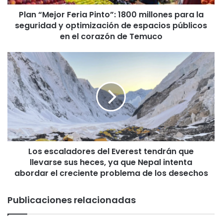
o
Plan “Mejor Feria Pinto”: 1800 millones para la
r
seguridad y optimización de espacios públicos
F
e
en el corazón de Temuco
r
i
L
a
o
P
s
i
e
n
s
t
c
o
a
”
l
:
a
1
Los escaladores del Everest tendrán que
d
8
llevarse sus heces, ya que Nepal intenta
o
0
r
abordar el creciente problema de los desechos
0
e
m
s
Publicaciones relacionadas
i
d
l
e
l