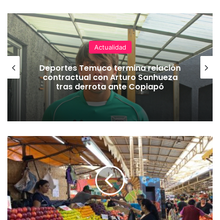
Actualidad
Deportes Temuco termina relación
contractual con Arturo Sanhueza
tras derrota ante Copiapó
P
l
a
n
“
M
e
j