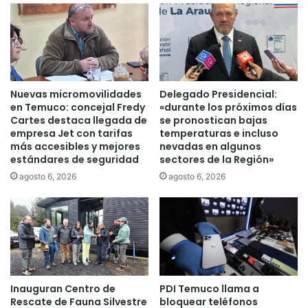
l
o
E
n
v
e
e
s
r
p
e
a
s
Nuevas micromovilidades
Delegado Presidencial:
r
t
en Temuco: concejal Fredy
«durante los próximos días
a
t
Cartes destaca llegada de
se pronostican bajas
l
e
empresa Jet con tarifas
temperaturas e incluso
a
más accesibles y mejores
nevadas en algunos
n
estándares de seguridad
sectores de la Región»
s
d
e
r
agosto 6, 2026
agosto 6, 2026
g
á
u
n
r
q
i
u
d
e
a
l
d
l
Inauguran Centro de
PDI Temuco llama a
y
e
Rescate de Fauna Silvestre
bloquear teléfonos
o
v