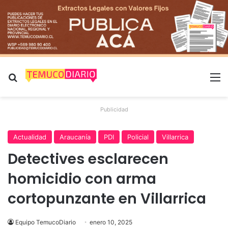
Buscar por
M
Publicidad
Actualidad
Araucanía
PDI
Policial
Villarrica
Detectives esclarecen
homicidio con arma
cortopunzante en Villarrica
Equipo TemucoDiario
enero 10, 2025