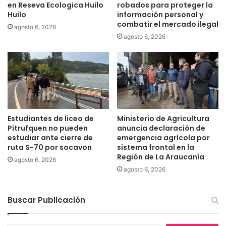
en Reseva Ecologica Huilo
robados para proteger la
p
a
Huilo
información personal y
t
r
combatir el mercado ilegal
agosto 6, 2026
i
s
agosto 6, 2026
m
e
i
s
z
u
a
s
c
h
i
e
ó
c
n
e
Estudiantes de liceo de
Ministerio de Agricultura
d
s
Pitrufquen no pueden
anuncia declaración de
e
,
estudiar ante cierre de
emergencia agrícola por
e
y
ruta S-70 por socavon
sistema frontal en la
s
Región de La Araucanía
a
agosto 6, 2026
p
q
agosto 6, 2026
a
u
c
e
i
Buscar Publicación
N
o
e
s
p