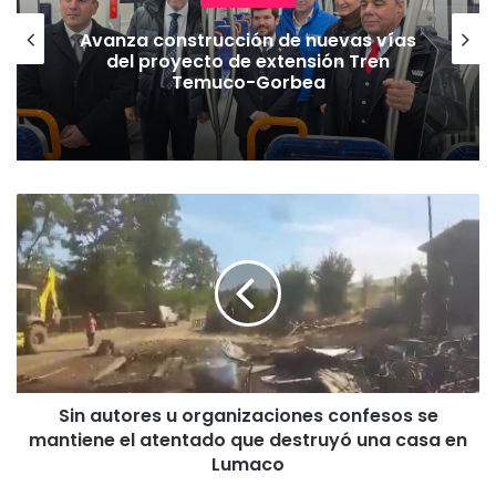
Avanza construcción de nuevas vías
del proyecto de extensión Tren
Temuco-Gorbea
S
i
n
a
u
t
o
r
e
Sin autores u organizaciones confesos se
s
mantiene el atentado que destruyó una casa en
u
o
Lumaco
r