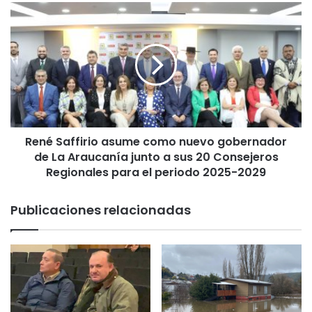
g
R
a
e
n
n
i
é
z
S
a
a
c
f
i
f
o
i
n
René Saffirio asume como nuevo gobernador
r
e
de La Araucanía junto a sus 20 Consejeros
i
s
o
Regionales para el periodo 2025-2029
c
a
o
s
Publicaciones relacionadas
n
u
f
m
e
e
s
c
o
o
s
m
s
o