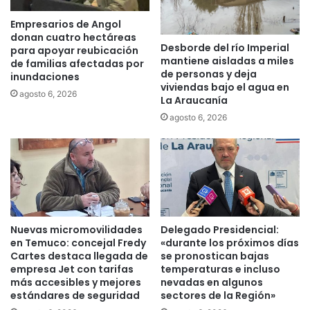
e
n
m
u
Empresarios de Angol
a
e
donan cuatro hectáreas
n
Desborde del río Imperial
v
para apoyar reubicación
mantiene aisladas a miles
t
o
de familias afectadas por
de personas y deja
i
inundaciones
g
viviendas bajo el agua en
e
o
agosto 6, 2026
La Araucanía
n
b
agosto 6, 2026
e
e
e
r
l
n
a
a
t
d
e
o
n
r
t
d
Nuevas micromovilidades
Delegado Presidencial:
a
e
en Temuco: concejal Fredy
«durante los próximos días
d
L
Cartes destaca llegada de
se pronostican bajas
o
a
empresa Jet con tarifas
temperaturas e incluso
q
A
más accesibles y mejores
nevadas en algunos
u
estándares de seguridad
sectores de la Región»
r
e
a