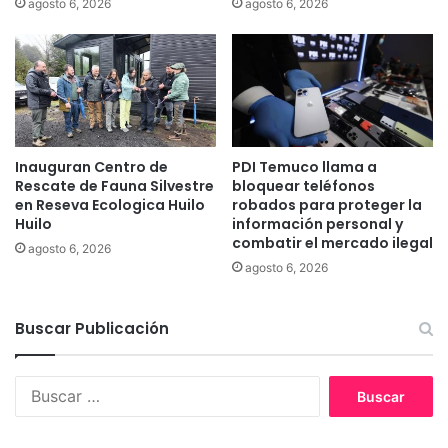
agosto 6, 2026
agosto 6, 2026
d
u
e
c
s
a
t
n
r
í
u
a
y
j
ó
Inauguran Centro de
PDI Temuco llama a
u
Rescate de Fauna Silvestre
bloquear teléfonos
u
n
en Reseva Ecologica Huilo
robados para proteger la
n
t
Huilo
información personal y
a
o
combatir el mercado ilegal
c
agosto 6, 2026
a
agosto 6, 2026
a
s
s
u
a
s
Buscar Publicación
e
2
n
0
L
C
B
u
o
u
m
n
s
a
s