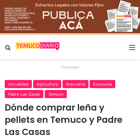
Buscar por
M
Publicidad
Actualidad
Agricultura
Araucanía
Economía
Padre Las Casas
Temuco
Dónde comprar leña y
pellets en Temuco y Padre
Las Casas