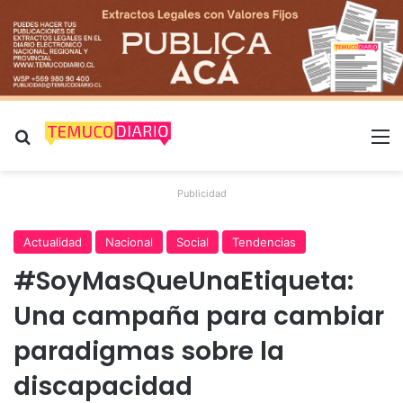
Buscar por
M
Publicidad
Actualidad
Nacional
Social
Tendencias
#SoyMasQueUnaEtiqueta:
Una campaña para cambiar
paradigmas sobre la
discapacidad