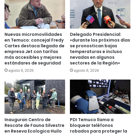
:
v
L
e
a
"
D
e
i
n
v
Nuevas micromovilidades
Delegado Presidencial:
P
i
en Temuco: concejal Fredy
«durante los próximos días
l
s
Cartes destaca llegada de
se pronostican bajas
a
empresa Jet con tarifas
temperaturas e incluso
i
más accesibles y mejores
nevadas en algunos
y
ó
estándares de seguridad
sectores de la Región»
a
n
d
d
agosto 6, 2026
agosto 6, 2026
e
e
l
l
C
a
a
D
r
e
m
r
e
e
Inauguran Centro de
PDI Temuco llama a
n
c
Rescate de Fauna Silvestre
bloquear teléfonos
h
en Reseva Ecologica Huilo
robados para proteger la
a