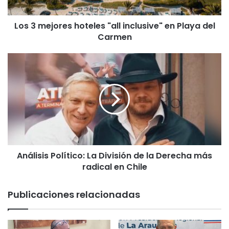
o
r
Los 3 mejores hoteles "all inclusive" en Playa del
e
Carmen
s
h
o
A
t
n
e
á
l
l
e
i
s
s
"
i
a
s
l
P
l
Análisis Político: La División de la Derecha más
o
i
radical en Chile
l
n
í
c
t
Publicaciones relacionadas
l
i
u
c
s
o
i