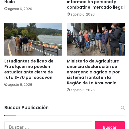
Huilo
información personal y
m
combatir el mercado ilegal
agosto 6, 2026
á
agosto 6, 2026
s
r
a
d
i
c
a
l
Estudiantes de liceo de
Ministerio de Agricultura
e
Pitrufquen no pueden
anuncia declaración de
n
estudiar ante cierre de
emergencia agrícola por
ruta S-70 por socavon
sistema frontal en la
C
Región de La Araucanía
h
agosto 6, 2026
i
agosto 6, 2026
l
e
Buscar Publicación
B