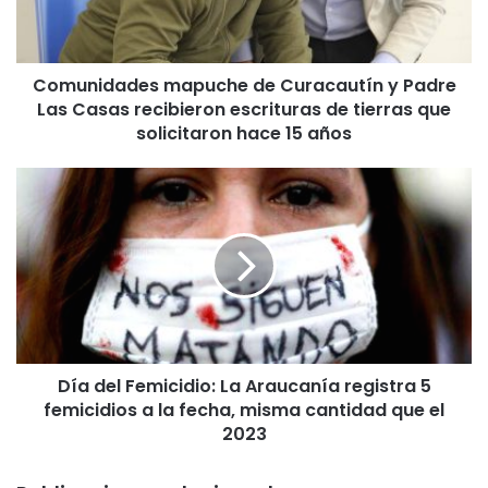
d
a
d
Comunidades mapuche de Curacautín y Padre
e
Las Casas recibieron escrituras de tierras que
s
m
solicitaron hace 15 años
a
p
D
u
í
c
a
h
d
e
e
d
l
e
F
C
e
u
m
r
Día del Femicidio: La Araucanía registra 5
i
a
femicidios a la fecha, misma cantidad que el
c
c
i
2023
a
d
u
i