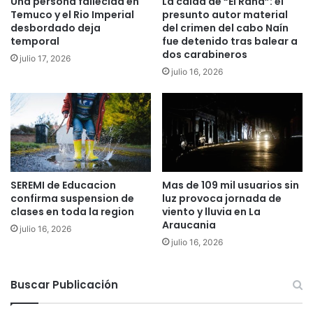
Una persona fallecida en
La caída de “El Rana”: el
5
Temuco y el Rio Imperial
presunto autor material
i
f
desbordado deja
del crimen del cabo Naín
e
e
temporal
fue detenido tras balear a
r
m
dos carabineros
julio 17, 2026
o
i
julio 16, 2026
n
c
e
i
s
d
c
i
r
o
i
s
t
a
u
l
SEREMI de Educacion
Mas de 109 mil usuarios sin
r
a
confirma suspension de
luz provoca jornada de
a
f
clases en toda la region
viento y lluvia en La
s
e
Araucania
julio 16, 2026
d
c
julio 16, 2026
e
h
t
a
i
,
Buscar Publicación
e
m
r
i