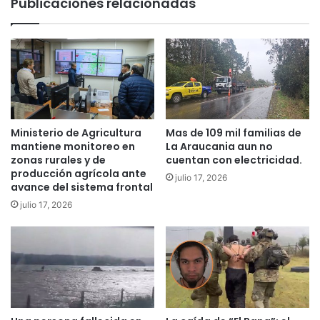
Publicaciones relacionadas
t
o
í
:
n
L
y
a
P
A
a
r
d
a
r
u
e
c
Ministerio de Agricultura
Mas de 109 mil familias de
L
a
mantiene monitoreo en
La Araucania aun no
a
n
zonas rurales y de
cuentan con electricidad.
s
í
producción agrícola ante
julio 17, 2026
C
avance del sistema frontal
a
a
r
julio 17, 2026
s
e
a
g
s
i
r
s
e
t
c
r
i
a
b