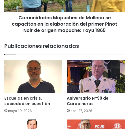
a
a
s
d
P
Comunidades Mapuches de Malleco se
e
e
capacitan en la elaboración del primer Pinot
s
r
M
Noir de origen mapuche: Tayu 1865
s
a
o
p
Publicaciones relacionadas
n
u
a
c
s
h
c
e
o
s
n
d
D
e
i
M
s
a
Escuelas en crisis,
Aniversario N°99 de
c
l
sociedad en cuestión
Carabineros
a
l
mayo 19, 2026
abril 27, 2026
p
e
a
c
c
o