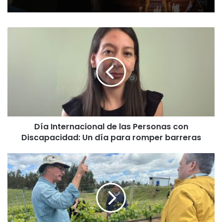
D
í
a
I
n
t
e
r
n
Día Internacional de las Personas con
a
Discapacidad: Un día para romper barreras
c
i
o
C
n
o
a
m
l
u
d
n
e
i
l
d