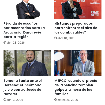
i
s
d
e
a
c
d
a
:
p
Pérdida de escaños
¿Estamos preparados
U
a
parlamentarios para La
para enfrentar el alza de
n
Araucanía: Duro revés
los combustibles?
c
para la Región
d
i
abril 10, 2026
í
t
abril 23, 2026
a
a
p
n
a
e
r
n
a
l
r
a
o
e
Semana Santa ante el
MEPCO: cuando el precio
m
l
Derecho: el incómodo
de la bencina también
p
a
juicio contra Jesús de
golpea la mesa de las
e
b
Nazaret
familias
r
o
abril 3, 2026
marzo 26, 2026
b
r