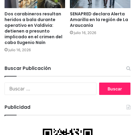
a
o
y
d
Dos carabineros resultan
SENAPRED declara Alerta
u
e
heridos a bala durante
Amarilla en la región de La
n
l
operativo en Valdivia:
Araucanía
i
e
detienen a presunto
julio 16, 2026
ó
g
implicado en el crimen del
n
cabo Eugenio Naín
a
e
d
julio 16, 2026
l
o
m
p
a
r
Buscar Publicación
c
o
r
v
o
B
i
s
u
n
e
s
c
c
c
i
Publicidad
t
a
a
o
r
l
r
:
d
P
e