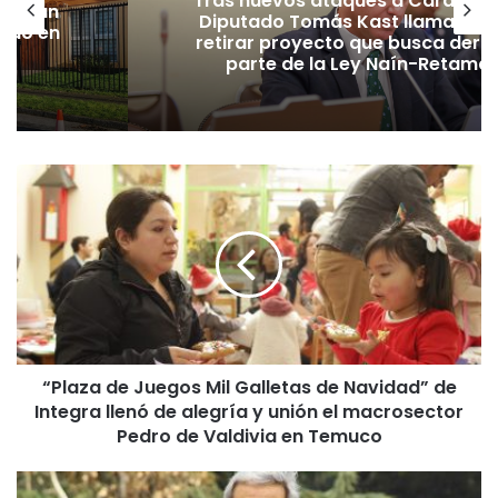
Tras nuevos ataques a Carabiner
lecerán
Diputado Tomás Kast llama al P
lado en
retirar proyecto que busca dero
parte de la Ley Naín-Retamal
“
P
l
a
z
a
d
e
J
“Plaza de Juegos Mil Galletas de Navidad” de
u
Integra llenó de alegría y unión el macrosector
e
g
Pedro de Valdivia en Temuco
o
s
T