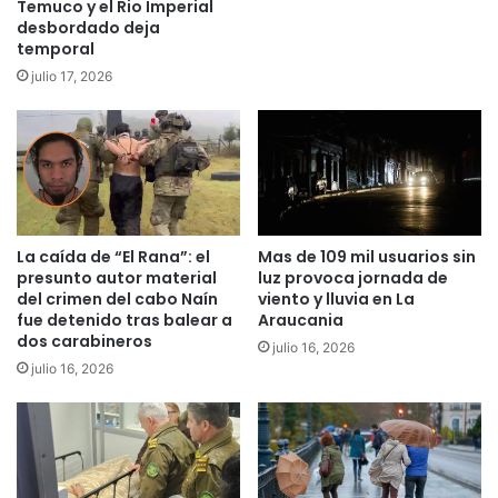
,
Temuco y el Rio Imperial
e
e
desbordado deja
I
temporal
x
n
a
julio 17, 2026
t
l
e
c
g
a
r
l
a
d
l
e
l
P
e
La caída de “El Rana”: el
Mas de 109 mil usuarios sin
S
presunto autor material
luz provoca jornada de
n
e
del crimen del cabo Naín
viento y lluvia en La
ó
s
fue detenido tras balear a
Araucania
d
d
dos carabineros
e
julio 16, 2026
e
julio 16, 2026
a
s
l
i
e
g
g
n
r
a
í
d