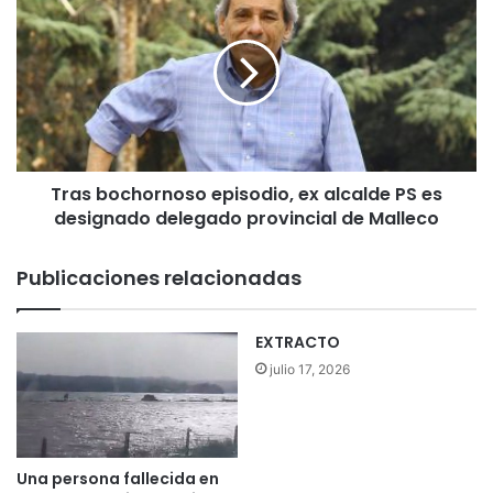
M
r
i
a
l
s
G
b
a
o
l
c
l
h
e
o
t
Tras bochornoso episodio, ex alcalde PS es
r
a
designado delegado provincial de Malleco
n
s
o
d
s
Publicaciones relacionadas
e
o
N
e
a
p
EXTRACTO
v
i
julio 17, 2026
i
s
d
o
a
d
d
i
”
o
Una persona fallecida en
d