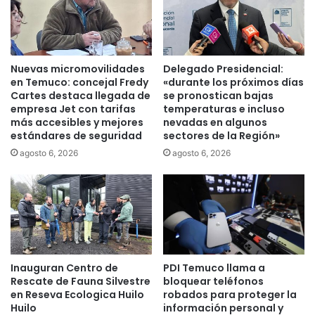
f
a
o
l
.
s
E
o
x
b
Nuevas micromovilidades
Delegado Presidencial:
i
r
en Temuco: concejal Fredy
«durante los próximos días
t
e
Cartes destaca llegada de
se pronostican bajas
o
p
empresa Jet con tarifas
temperaturas e incluso
s
más accesibles y mejores
nevadas en algunos
u
a
estándares de seguridad
sectores de la Región»
e
C
b
agosto 6, 2026
agosto 6, 2026
u
l
m
o
b
s
r
o
e
r
A
i
r
g
Inauguran Centro de
PDI Temuco llama a
a
i
Rescate de Fauna Silvestre
bloquear teléfonos
u
n
en Reseva Ecologica Huilo
robados para proteger la
c
a
Huilo
información personal y
a
r