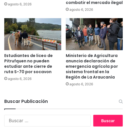
combatir el mercado ilegal
agosto 6, 2026
n
i
agosto 6, 2026
í
o
a
s
F
d
r
e
u
m
t
u
í
e
c
s
Estudiantes de liceo de
Ministerio de Agricultura
o
t
Pitrufquen no pueden
anuncia declaración de
l
r
estudiar ante cierre de
emergencia agrícola por
a
a
ruta S-70 por socavon
sistema frontal en la
r
Región de La Araucanía
g
agosto 6, 2026
e
r
agosto 6, 2026
ú
a
n
v
e
Buscar Publicación
e
a
o
m
m
á
B
i
s
u
s