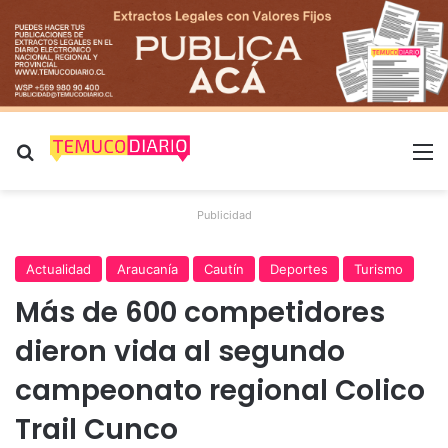
Buscar por
M
Publicidad
Actualidad
Araucanía
Cautín
Deportes
Turismo
Más de 600 competidores
dieron vida al segundo
campeonato regional Colico
Trail Cunco