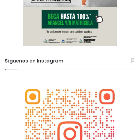
t
o
r
.
Síguenos en Instagram