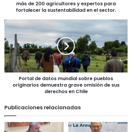
l
más de 200 agricultores y expertos para
G
fortalecer la sustentabilidad en el sector.
o
b
P
i
o
e
r
r
t
n
a
o
l
R
d
e
e
g
d
i
Portal de datos mundial sobre pueblos
a
o
originarios demuestra grave omisión de sus
t
n
o
derechos en Chile
a
s
l
m
Publicaciones relacionadas
y
u
C
n
o
d
r
i