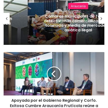
Araucanía
Cámaras municipales de Temu
lación
detectaron la comercialización
hueza
tonelada y media de mercader
pó
asiática ilegal
A
p
o
y
a
d
a
p
o
Apoyada por el Gobierno Regional y Corfo.
r
Exitosa Cumbre Araucanía Frutícola reúne a
e