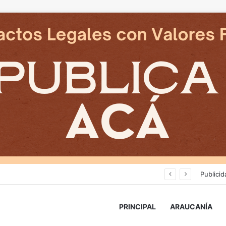
Cámaras municipales de Temuco detectaron la comercialización de tonelada y media de mercadería asiática ilegal
Publicid
PRINCIPAL
ARAUCANÍA