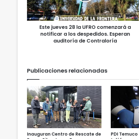
u
e
v
e
Este jueves 28 la UFRO comenzará a
s
notificar a los despedidos. Esperan
2
8
auditoría de Contraloría
l
a
U
F
Publicaciones relacionadas
R
O
c
o
m
e
n
z
a
r
Inauguran Centro de Rescate de
PDI Temuco 
á