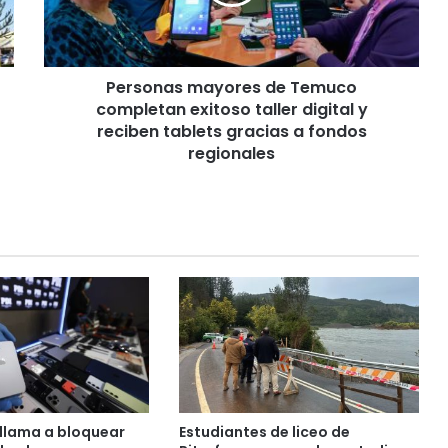
n
a
s
m
Personas mayores de Temuco
a
completan exitoso taller digital y
y
o
reciben tablets gracias a fondos
r
regionales
e
s
d
e
T
e
m
u
c
o
c
o
m
llama a bloquear
Estudiantes de liceo de
p