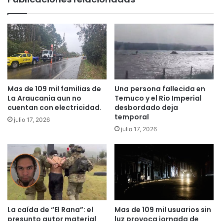
o
u
d
c
a
o
r
p
í
r
a
e
n
m
c
i
u
ó
Mas de 109 mil familias de
Una persona fallecida en
e
a
La Araucania aun no
Temuco y el Rio Imperial
n
l
cuentan con electricidad.
desbordado deja
t
o
temporal
julio 17, 2026
a
s
julio 17, 2026
q
g
u
a
e
n
K
a
a
d
r
o
l
r
a
La caída de “El Rana”: el
Mas de 109 mil usuarios sin
e
presunto autor material
luz provoca jornada de
f
s