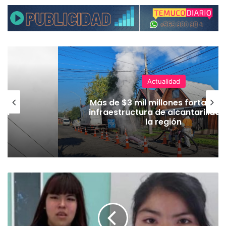
Actualidad
en
Más de $3 mil millones fortalece
 La
infraestructura de alcantarillado
la región
U
n
l
l
a