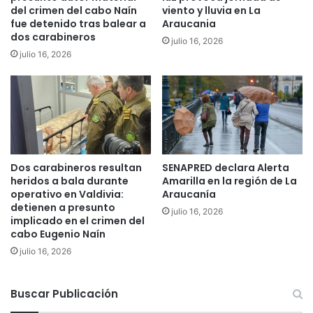
del crimen del cabo Naín
viento y lluvia en La
u
d
fue detenido tras balear a
Araucania
e
e
dos carabineros
"
julio 16, 2026
l
julio 16, 2026
s
X
e
I
c
I
u
c
e
o
s
n
t
c
r
u
Dos carabineros resultan
SENAPRED declara Alerta
a
r
heridos a bala durante
Amarilla en la región de La
d
s
operativo en Valdivia:
Araucanía
a
o
detienen a presunto
julio 16, 2026
"
r
implicado en el crimen del
y
e
cabo Eugenio Naín
a
g
julio 16, 2026
s
i
e
o
s
n
Buscar Publicación
i
a