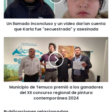
m
a
d
o
Un llamado inconcluso y un video darían cuenta
i
que Karla fue "secuestrada" y asesinada
n
c
o
M
n
u
c
n
l
i
u
c
s
i
o
p
y
i
u
o
n
Municipio de Temuco premió a los ganadores
d
v
del XII concurso regional de pintura
e
i
T
contemporánea 2024
d
e
e
m
Publicaciones relacionadas