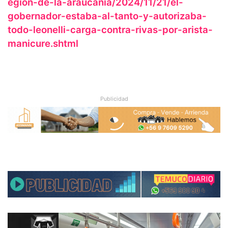
egion-de-la-araucania/2024/11/21/el-
gobernador-estaba-al-tanto-y-autorizaba-
todo-leonelli-carga-contra-rivas-por-arista-
manicure.shtml
Publicidad