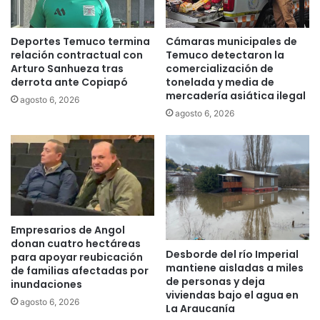
a
s
c
t
o
r
Deportes Temuco termina
Cámaras municipales de
n
a
relación contractual con
Temuco detectaron la
e
a
Arturo Sanhueza tras
comercialización de
x
derrota ante Copiapó
tonelada y media de
l
t
mercadería asiática ilegal
p
agosto 6, 2026
e
a
agosto 6, 2026
n
í
s
s
o
c
r
o
e
m
c
o
o
d
Empresarios de Angol
r
e
donan cuatro hectáreas
r
s
Desborde del río Imperial
para apoyar reubicación
i
t
mantiene aisladas a miles
de familias afectadas por
d
i
de personas y deja
inundaciones
o
n
viviendas bajo el agua en
agosto 6, 2026
p
o
La Araucanía
o