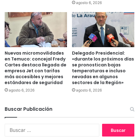
t
agosto 6, 2026
r
u
l
r
a
í
F
s
e
t
r
i
i
c
a
Nuevas micromovilidades
Delegado Presidencial:
o
P
en Temuco: concejal Fredy
«durante los próximos días
d
Cartes destaca llegada de
se pronostican bajas
i
e
empresa Jet con tarifas
temperaturas e incluso
n
e
más accesibles y mejores
nevadas en algunos
t
x
estándares de seguridad
sectores de la Región»
o
c
agosto 6, 2026
agosto 6, 2026
a
e
c
l
o
e
Buscar Publicación
m
n
p
c
a
i
B
ñ
a
u
a