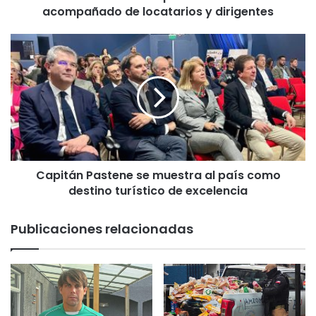
o
acompañado de locatarios y dirigentes
i
n
C
i
a
c
p
i
i
ó
t
c
á
i
n
e
P
r
a
r
Capitán Pastene se muestra al país como
s
e
destino turístico de excelencia
t
d
e
e
n
Publicaciones relacionadas
c
e
a
s
m
e
p
m
a
u
ñ
e