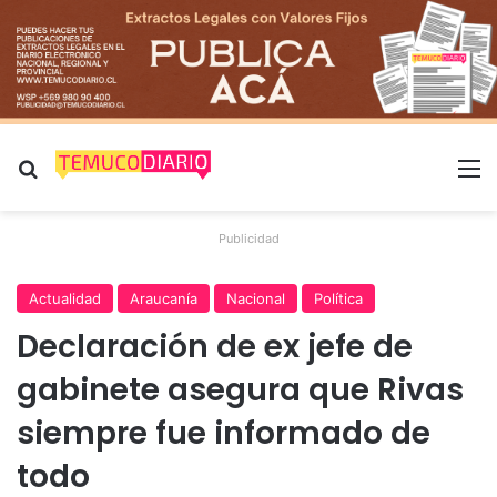
Buscar por
M
Publicidad
Actualidad
Araucanía
Nacional
Política
Declaración de ex jefe de
gabinete asegura que Rivas
siempre fue informado de
todo