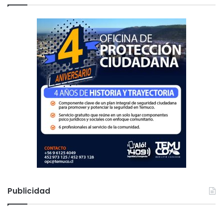
r
:
Publicidad