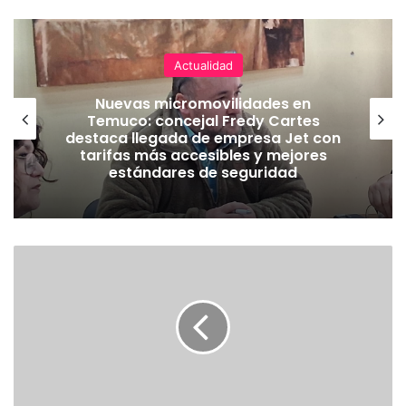
Actualidad
Nuevas micromovilidades en
Temuco: concejal Fredy Cartes
destaca llegada de empresa Jet con
tarifas más accesibles y mejores
estándares de seguridad
E
X
T
R
A
C
T
O