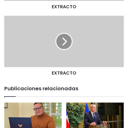
EXTRACTO
E
X
T
R
A
C
T
O
EXTRACTO
Publicaciones relacionadas