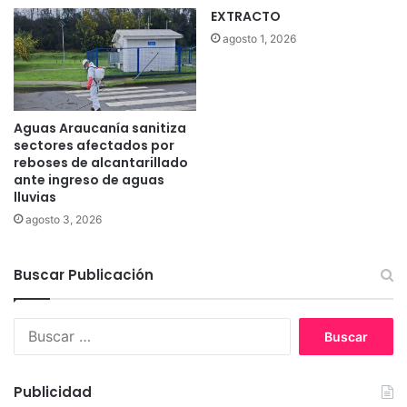
EXTRACTO
agosto 1, 2026
Aguas Araucanía sanitiza
sectores afectados por
reboses de alcantarillado
ante ingreso de aguas
lluvias
agosto 3, 2026
Buscar Publicación
B
u
s
c
Publicidad
a