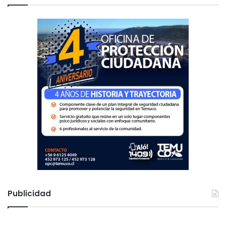
r
:
Publicidad