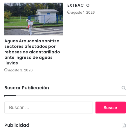
EXTRACTO
agosto 1, 2026
Aguas Araucanía sanitiza
sectores afectados por
reboses de alcantarillado
ante ingreso de aguas
lluvias
agosto 3, 2026
Buscar Publicación
B
u
s
c
Publicidad
a