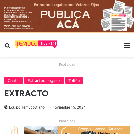
Buscar por
M
Publicidad
Cautín
Extractos Legales
Toltén
EXTRACTO
Equipo TemucoDiario
noviembre 15, 2024
Publicidad