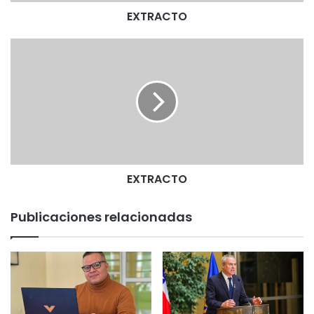
EXTRACTO
E
X
T
R
A
C
T
O
EXTRACTO
Publicaciones relacionadas