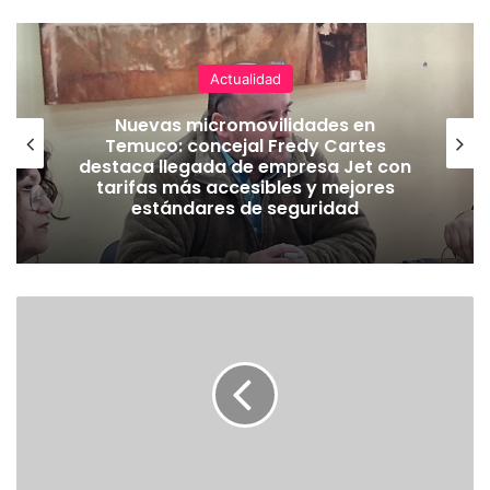
Actualidad
Nuevas micromovilidades en
Temuco: concejal Fredy Cartes
destaca llegada de empresa Jet con
tarifas más accesibles y mejores
estándares de seguridad
E
X
T
R
A
C
T
O