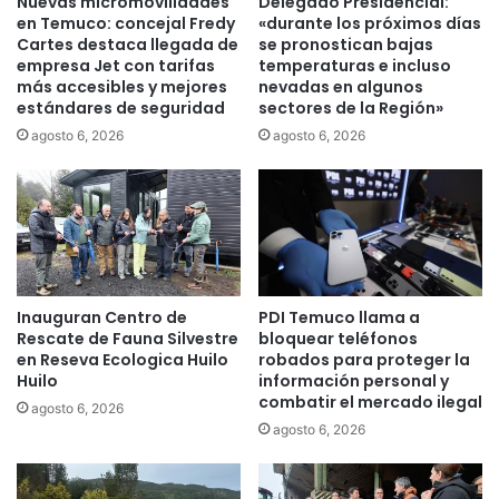
Nuevas micromovilidades
Delegado Presidencial:
a
en Temuco: concejal Fredy
«durante los próximos días
s
Cartes destaca llegada de
se pronostican bajas
i
empresa Jet con tarifas
temperaturas e incluso
más accesibles y mejores
nevadas en algunos
l
estándares de seguridad
sectores de la Región»
e
ñ
agosto 6, 2026
agosto 6, 2026
a
l
o
g
r
a
n
Inauguran Centro de
PDI Temuco llama a
a
Rescate de Fauna Silvestre
bloquear teléfonos
c
en Reseva Ecologica Huilo
robados para proteger la
u
Huilo
información personal y
e
combatir el mercado ilegal
agosto 6, 2026
r
agosto 6, 2026
d
o
p