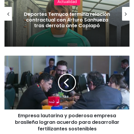
Actualidad
Deportes Temuco termina relación
contractual con Arturo Sanhueza
tras derrota ante Copiapó
E
m
p
r
e
s
a
l
a
Empresa lautarina y poderosa empresa
u
brasileña logran acuerdo para desarrollar
t
a
fertilizantes sostenibles
r