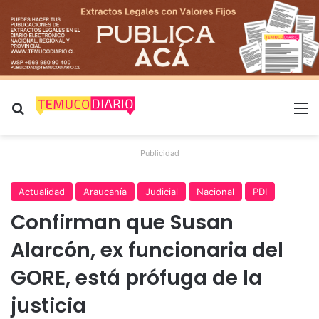
Buscar por
M
Publicidad
Actualidad
Araucanía
Judicial
Nacional
PDI
Confirman que Susan
Alarcón, ex funcionaria del
GORE, está prófuga de la
justicia