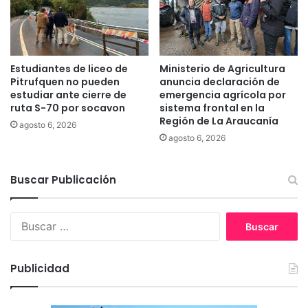
a
r
a
d
e
Estudiantes de liceo de
Ministerio de Agricultura
s
Pitrufquen no pueden
anuncia declaración de
a
estudiar ante cierre de
emergencia agrícola por
r
ruta S-70 por socavon
sistema frontal en la
Región de La Araucanía
r
agosto 6, 2026
o
agosto 6, 2026
l
l
a
Buscar Publicación
r
f
B
e
u
r
s
t
c
i
Publicidad
a
l
r
i
:
z