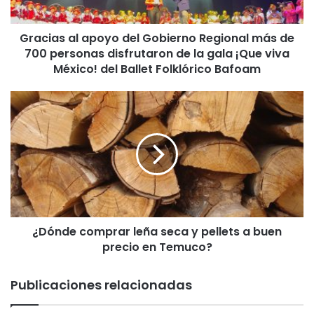
a
l
Gracias al apoyo del Gobierno Regional más de
a
700 personas disfrutaron de la gala ¡Que viva
p
o
México! del Ballet Folklórico Bafoam
y
o
¿
d
D
e
ó
l
n
G
d
o
e
b
c
i
o
e
m
r
¿Dónde comprar leña seca y pellets a buen
p
n
precio en Temuco?
r
o
a
R
r
Publicaciones relacionadas
e
l
g
e