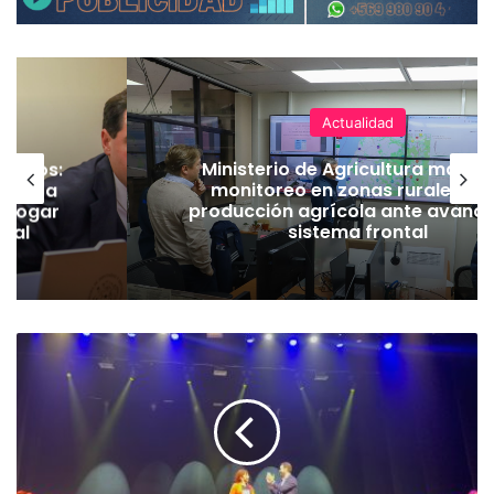
Actualidad
ineros:
Ministerio de Agricultura manti
l PC a
monitoreo en zonas rurales y 
derogar
producción agrícola ante avance
amal
sistema frontal
G
r
a
c
i
a
s