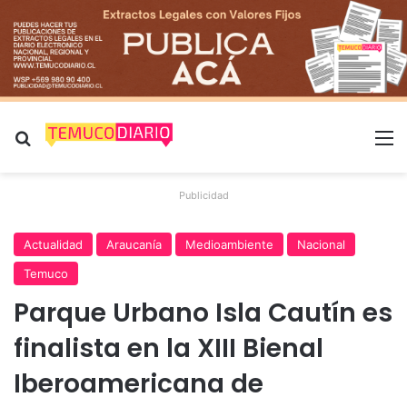
Buscar por
M
Publicidad
Actualidad
Araucanía
Medioambiente
Nacional
Temuco
Parque Urbano Isla Cautín es
finalista en la XIII Bienal
Iberoamericana de