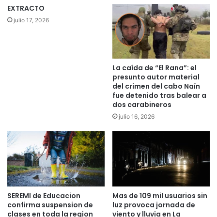
i
ñ
EXTRACTO
o
a
julio 17, 2026
n
s
a
e
l
c
m
a
á
y
La caída de “El Rana”: el
s
p
presunto autor material
d
e
del crimen del cabo Naín
e
fue detenido tras balear a
l
7
dos carabineros
l
0
e
julio 16, 2026
0
t
p
s
e
a
r
b
s
u
o
e
n
n
SEREMI de Educacion
Mas de 109 mil usuarios sin
a
p
confirma suspension de
luz provoca jornada de
s
r
clases en toda la region
viento y lluvia en La
d
e