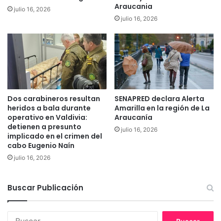
Araucania
i
julio 16, 2026
c
julio 16, 2026
s
i
f
o
r
e
u
n
t
T
a
e
r
m
o
u
Dos carabineros resultan
SENAPRED declara Alerta
n
c
heridos a bala durante
Amarilla en la región de La
d
o
operativo en Valdivia:
Araucanía
e
?
detienen a presunto
julio 16, 2026
l
implicado en el crimen del
a
cabo Eugenio Naín
g
julio 16, 2026
a
l
a
Buscar Publicación
¡
Q
u
B