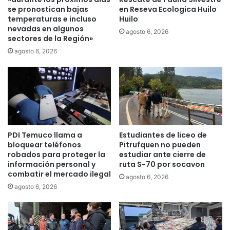
T
r
se pronostican bajas
en Reseva Ecologica Huilo
e
s
temperaturas e incluso
Huilo
m
nevadas en algunos
o
agosto 6, 2026
sectores de la Región»
u
s
c
p
agosto 6, 2026
o
a
r
a
a
s
e
g
PDI Temuco llama a
Estudiantes de liceo de
u
bloquear teléfonos
Pitrufquen no pueden
r
robados para proteger la
estudiar ante cierre de
a
información personal y
ruta S-70 por socavon
r
combatir el mercado ilegal
agosto 6, 2026
b
agosto 6, 2026
i
e
n
e