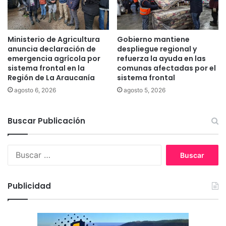
s
t
a
r
Ministerio de Agricultura
Gobierno mantiene
y
anuncia declaración de
despliegue regional y
t
emergencia agrícola por
refuerza la ayuda en las
r
sistema frontal en la
comunas afectadas por el
Región de La Araucanía
sistema frontal
a
t
agosto 6, 2026
agosto 5, 2026
a
m
Buscar Publicación
i
e
n
B
t
u
o
s
s
c
a
Publicidad
a
m
r
e
:
n
o