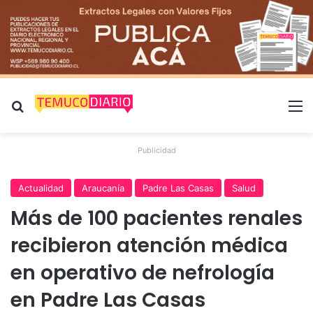
Buscar por
M
Publicidad
Actualidad
Araucanía
Padre Las Casas
Salud
Más de 100 pacientes renales
recibieron atención médica
en operativo de nefrología
en Padre Las Casas