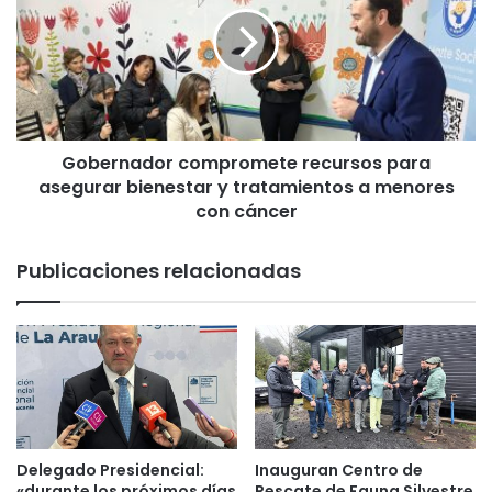
s
e
c
r
o
n
r
a
r
d
i
o
e
Gobernador compromete recursos para
r
r
asegurar bienestar y tratamientos a menores
c
o
o
con cáncer
n
m
p
p
Publicaciones relacionadas
o
r
r
o
l
m
a
e
v
t
i
e
d
r
a
e
e
c
Delegado Presidencial:
Inauguran Centro de
n
u
«durante los próximos días
Rescate de Fauna Silvestre