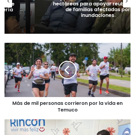
ión de
hectáreas para apoyar reubicac
dería
de familias afectadas por
inundaciones
M
á
s
d
e
m
i
l
p
Más de mil personas corrieron por la vida en
e
Temuco
r
s
o
G
n
o
a
b