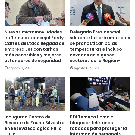
e
t
p
a
e
d
r
o
r
e
Nuevas micromovilidades
Delegado Presidencial:
o
n
en Temuco: concejal Fredy
«durante los próximos días
s
V
Cartes destaca llegada de
se pronostican bajas
c
i
empresa Jet con tarifas
temperaturas e incluso
o
c
más accesibles y mejores
nevadas en algunos
n
estándares de seguridad
sectores de la Región»
t
g
o
agosto 6, 2026
agosto 6, 2026
a
r
r
i
r
a
a
p
a
t
Inauguran Centro de
PDI Temuco llama a
a
Rescate de Fauna Silvestre
bloquear teléfonos
s
en Reseva Ecologica Huilo
robados para proteger la
Huilo
información personal y