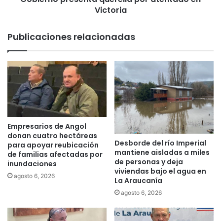
n
Victoria
e
i
s
t
e
Publicaciones relacionadas
i
n
z
t
a
a
c
q
i
u
ó
e
n
r
t
e
r
l
Empresarios de Angol
a
l
donan cuatro hectáreas
Desborde del río Imperial
s
a
para apoyar reubicación
mantiene aisladas a miles
a
de familias afectadas por
p
de personas y deja
inundaciones
l
o
viviendas bajo el agua en
e
r
agosto 6, 2026
La Araucanía
r
a
agosto 6, 2026
t
t
a
e
d
n