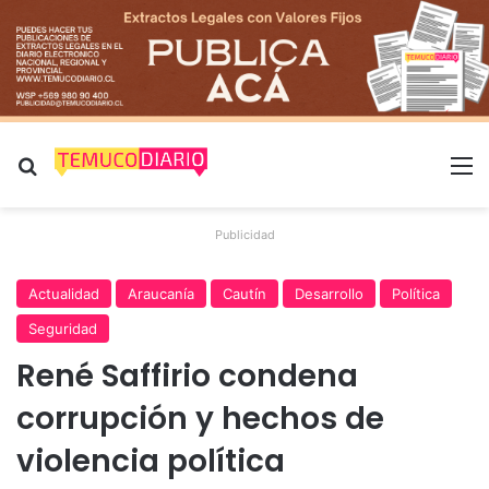
Buscar por
M
Publicidad
Actualidad
Araucanía
Cautín
Desarrollo
Política
Seguridad
René Saffirio condena
corrupción y hechos de
violencia política