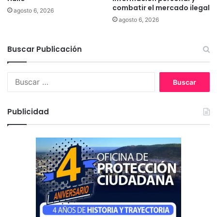
combatir el mercado ilegal
agosto 6, 2026
agosto 6, 2026
Buscar Publicación
B
u
s
c
Publicidad
a
r
: